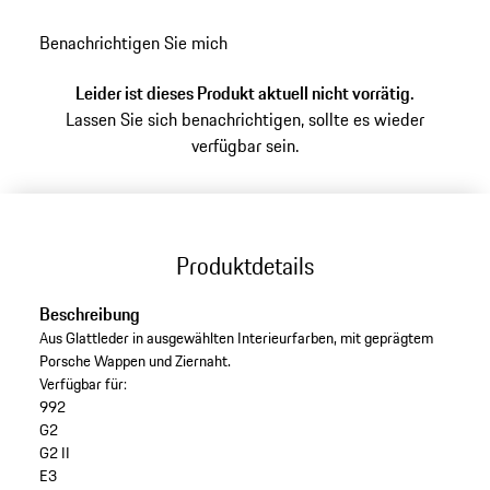
Farbe
achatgrau
zurück
Benachrichtigen Sie mich
zu
Varianten
Leider ist dieses Produkt aktuell nicht vorrätig.
(Farbe)
Lassen Sie sich benachrichtigen, sollte es wieder
verfügbar sein.
Produktdetails
Beschreibung
Aus Glattleder in ausgewählten Interieurfarben, mit geprägtem
Porsche Wappen und Ziernaht.
Verfügbar für:
992
G2
G2 II
E3