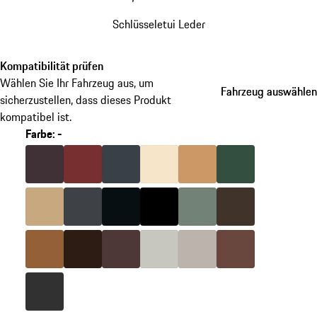
Schlüsseletui Leder
Kompatibilität prüfen
Wählen Sie Ihr Fahrzeug aus, um
Fahrzeug auswählen
Fahrzeug auswählen
sicherzustellen, dass dieses Produkt
kompatibel ist.
Farbe
:
-
Varianten
überspringen
Farbe
brombeer
Farbe
bordeauxrot
Farbe
graphitblau
Farbe
crema
Farbe
luxorbeige
Farbe
islandgrün
(Farbe)
Farbe
mojavebeige
Farbe
schiefergrau
Farbe
basaltschwarz
Farbe
schwarz
Farbe
agavengrün
Farbe
sattelbraun
Farbe
cohibabraun
Farbe
merantibraun
Farbe
marsala
Farbe
kreide
Farbe
kalkbeige
Farbe
trüffelbraun