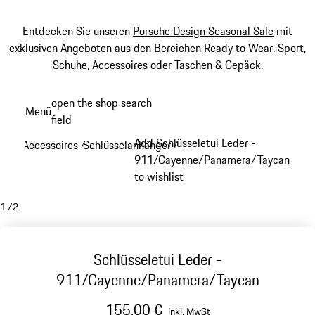
Entdecken Sie unseren
Porsche Design Seasonal Sale
mit
exklusiven Angeboten aus den Bereichen
Ready to Wear
,
Sport
,
Schuhe
,
Accessoires
oder
Taschen & Gepäck
.
Zum
open the shop search
Menü
Hauptinhalt
field
My sh
springen
Add Schlüsseletui Leder -
Accessoires
Schlüsselanhänger
/
/
911/Cayenne/Panamera/Taycan
to wishlist
1
/
2
Schlüsseletui Leder -
911/Cayenne/Panamera/Taycan
155,00 €
inkl. MwSt