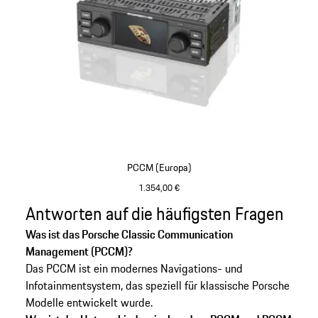
PCCM (Europa)
1.354,00 €
Antworten auf die häufigsten Fragen
Gehe
zurück
Was ist das Porsche Classic Communication
an
Management (PCCM)?
den
Das PCCM ist ein modernes Navigations- und
Anfang
Infotainmentsystem, das speziell für klassische Porsche
der
Modelle entwickelt wurde.
Produktgalerie