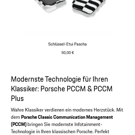
Schlüssel-Etui Pascha
50,00 €
schwarz-weiß
Gehe
zurück
an
Modernste Technologie für Ihren
den
Klassiker: Porsche PCCM & PCCM
Anfang
Plus
der
Produktgalerie
Wahre Klassiker verdienen ein modernes Herzstück. Mit
dem
Porsche Classic Communication Management
(PCCM)
bringen Sie modernste Infotainment-
Technologie in Ihren klassischen Porsche. Perfekt