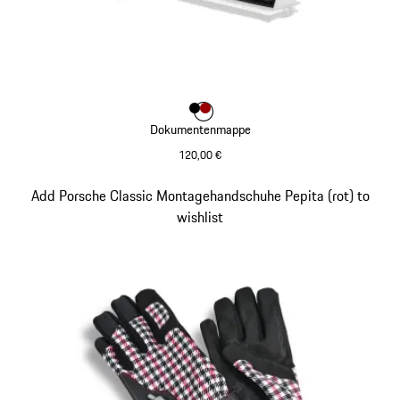
Farbe
Farbe
Farbe
schwarz
rot
Dokumentenmappe
120,00 €
schwarz
Slide 2 von 8
Add Porsche Classic Montagehandschuhe Pepita (rot) to
wishlist