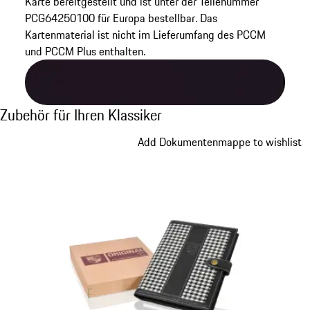
Karte bereitgestellt und ist unter der Teilenummer
PCG64250100 für Europa bestellbar. Das
Kartenmaterial ist nicht im Lieferumfang des PCCM
und PCCM Plus enthalten.
Zubehör für Ihren Klassiker
Zubehör für Ihren Klassiker
Slide 1 von 8
Add Dokumentenmappe to wishlist