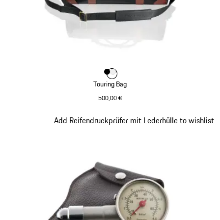
Farbe
Farbe
Farbe
schwarz
weiß
Touring Bag
500,00 €
schwarz
Slide 5 von 8
Add Reifendruckprüfer mit Lederhülle to wishlist