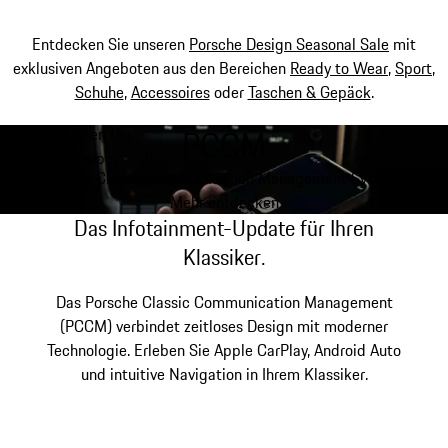
Entdecken Sie unseren
Porsche Design Seasonal Sale
mit
exklusiven Angeboten aus den Bereichen
Ready to Wear
,
Sport
,
Schuhe
,
Accessoires
oder
Taschen & Gepäck
.
PCCM
open the
Zum
Menü
shop search
Hauptinhalt
My shopping bag, 0 item
Porsche Classic Communication Management Systeme
field
springen
Mehr entdecken
Das Infotainment-Update für Ihren
Klassiker.
Das Porsche Classic Communication Management
(PCCM) verbindet zeitloses Design mit moderner
Technologie. Erleben Sie Apple CarPlay, Android Auto
und intuitive Navigation in Ihrem Klassiker.