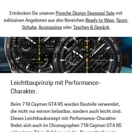
Entdecken Sie unseren
Porsche Design Seasonal Sale
mit
exklusiven Angeboten aus den Bereichen
Ready to Wear
,
Sport
,
Schuhe
,
Accessoires
oder
Taschen & Gepäck
.
Exklusive Fahrzeuguhr.
open the
Zum
Menü
shop search
Hauptinhalt
My shopping bag, 0 item
Chronograph 718 Cayman
field
springen
GT4 RS
Leichtbauprinzip mit Performance-
Charakter.
Beim 718 Cayman GT4 RS wurden Bauteile verwendet,
die nicht nur extrem belastbar, sondern auch leicht sind.
Dieses Leichtbaukonzept mit Performance-Charakter
findet sich auch im Chronographen 718 Cayman GT4 RS