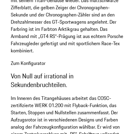
mit seinem Titan-Gehäuse wieder. Das mattschwarze
Zifferblatt, die gelben Zeiger der Chronographen-
Sekunde und der Chronographen-Zähler sind an den
Drehzahlmesser des GT-Sportwagens angelehnt. Der
Farbring ist im Farbton Arktikgrau gehalten. Das
Armband mit „GT4 RS“-Prägung ist aus echtem Porsche
Fahrzeugleder gefertigt und mit sportlichem Race-Tex
kombiniert.
Zum Konfigurator
Von Null auf irrational in
Sekundenbruchteilen.
Im Inneren des Titangehäuses arbeitet das COSC-
zertifizierte WERK 01.200 mit Flyback-Funktion, das
Starten, Stoppen und Nullstellen zusammenfasst. Der
Aufzugsrotor ist in verschiedenen Designs und Farben
analog der Fahrzeugkonfiguration wählbar. Er wird von
einem Zentralverschluss mit „RS“-Schriftzug vollendet.