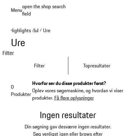
Spring
open the shop search
Menu
til
field
My sh
hovedindhold
Highlights
Jul
Ure
/
/
Ure
Filter
Filter
Topresultater
Hvorfor ser du disse produkter først?
0
Oplev vores søgemaskine, og hvordan vi viser
Produkter
produkter.
Få flere oplysninger
Ingen resultater
Din søgning gav desværre ingen resultater.
Søg venligst igen eller brows efter