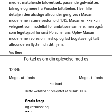
med et matchende bilovertræk, passende gulvmåtter,
bilnøgle og mere fra Porsche biltilbehør. Hver lille
detalje i den alsidige allrounder gengives i Macan
modellerne i størrelsesforhold 1:43. Macan er ikke kun
velegnet som modelbil for ambitiøse samlere, men også
som legetøjsbil for små Porsche fans. Oplev Macan
modellerne i vores onlineshop og lad bogstaveligt talt
allrounderen flytte ind i dit hjem.
Vis flere
Fortæl os om din oplevelse med os
1
2
3
4
5
Meget utilfreds
Meget tilfreds
Fortsæt
Dette websted er beskyttet af reCAPTCHA.
Gratis fragt
og returnering