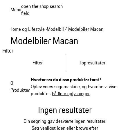
Spring
open the shop search
Menu
til
field
My sh
hovedindhold
Home og Lifestyle
Modelbil
Modelbiler Macan
/
/
Modelbiler Macan
Filter
Filter
Topresultater
Hvorfor ser du disse produkter først?
0
Oplev vores søgemaskine, og hvordan vi viser
Produkter
produkter.
Få flere oplysninger
Ingen resultater
Din søgning gav desværre ingen resultater.
Søg venligst igen eller brows efter