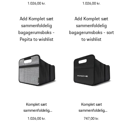
bagagerumsboks - Pascha
bagagerumsboks - Turbo
1.026,00 kr.
1.026,00 kr.
sort/oliven neo
50 tartan
sort
Oliven neo
sort
beige
Add Komplet sæt
Add Komplet sæt
sammenfoldelig
sammenfoldelig
bagagerumsboks -
bagagerumsboks - sort
Pepita to wishlist
to wishlist
Komplet sæt
Komplet sæt
sammenfoldelig
sammenfoldelig
bagagerumsboks - Pepita
bagagerumsboks - sort
1.026,00 kr.
747,00 kr.
sort
hvid
sort