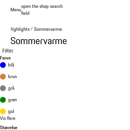
Spring
open the shop search
Menu
til
field
My sh
hovedindhold
Highlights
Sommervarme
/
Sommervarme
Filter
Farve
blå
brun
grå
grøn
gul
Vis flere
Størrelse