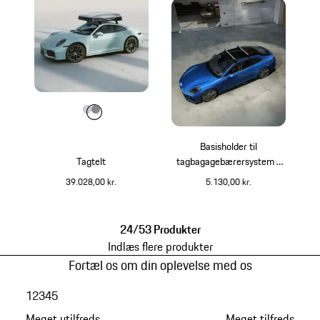
Farve
Farve
Farve
lysegrå
mørkegrå
Basisholder til
Tagtelt
tagbagagebærersystem -
Panamera
39.028,00 kr.
5.130,00 kr.
lysegrå
24/53 Produkter
Indlæs flere produkter
Fortæl os om din oplevelse med os
1
2
3
4
5
Meget utilfreds
Meget tilfreds