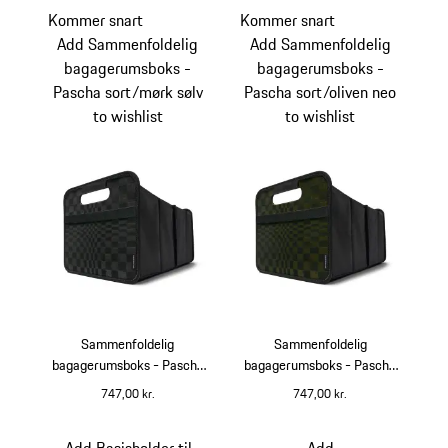
Kommer snart
Kommer snart
Add Sammenfoldelig
Add Sammenfoldelig
bagagerumsboks -
bagagerumsboks -
Pascha sort/mørk sølv
Pascha sort/oliven neo
to wishlist
to wishlist
Sammenfoldelig
Sammenfoldelig
bagagerumsboks - Pascha
bagagerumsboks - Pascha
sort/mørk sølv
sort/oliven neo
747,00 kr.
747,00 kr.
sort
dark silver
sort
Oliven neo
Add Basisholder til
Add