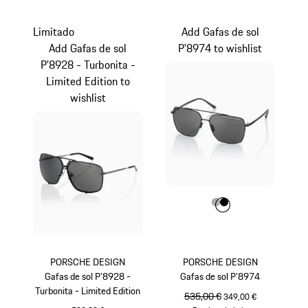
Gris
Negro
Limitado
Add Gafas de sol
Add Gafas de sol
P'8974 to wishlist
P'8928 - Turbonita -
Limited Edition to
wishlist
Color
Color
Color
Gris
Negro
PORSCHE DESIGN
PORSCHE DESIGN
Gafas de sol P'8928 -
Gafas de sol P'8974
Turbonita - Limited Edition
precio original
535,00 €
precio de venta
349,00 €