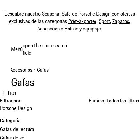
Descubre nuestro
Seasonal Sale de Porsche Design
con ofertas
exclusivas de las categorías
Prêt-à-porter
,
Sport
,
Zapatos
,
Accesorios
o
Bolsas y equipaje
.
Ir
open the shop search
Menú
al
field
My sh
contenido
principal
Accesorios
Gafas
/
Gafas
Filtro
1
Filtrar por
Eliminar todos los filtros
Porsche Design
Categoría
Gafas de lectura
Gafas de sol