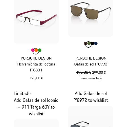
Color
Color
Color
Color
Marrón
Color
Verde Olive
Negro
Azul Oscuro
Color
Color
Color
Color
Rosa
orange
Verde
PORSCHE DESIGN
PORSCHE DESIGN
Herramienta de lectura
Gafas de sol P'8993
P'8801
precio original
495,00 €
precio de venta
299,00 €
195,00 €
Precio más bajo
Rosa
Marrón
Limitado
Add Gafas de sol
Add Gafas de sol Iconic
P'8972 to wishlist
– 911 Targa 60Y to
wishlist