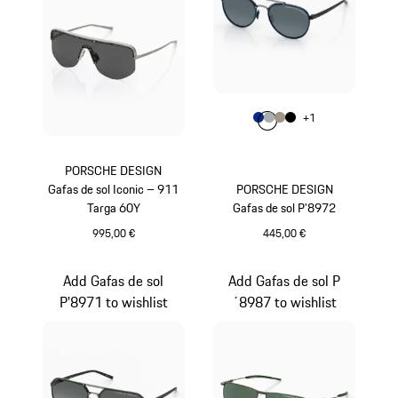
Color
+
1
Color
Color
Color
Azul
Color
Gris
Gris Paladio Meta
Negro
PORSCHE DESIGN
Gafas de sol Iconic – 911
PORSCHE DESIGN
Targa 60Y
Gafas de sol P'8972
995,00 €
445,00 €
Titanio
Azul
Add Gafas de sol
Add Gafas de sol P
P'8971 to wishlist
´8987 to wishlist