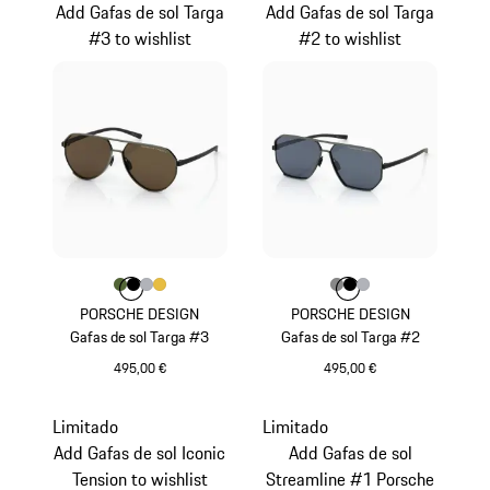
Add Gafas de sol Targa
Add Gafas de sol Targa
#3 to wishlist
#2 to wishlist
Color
Color
Color
Color
Verde Olive
Color
Negro
Plata
Oro
Color
Color
Color
Color
Gris Oscuro
Negro
Plata
PORSCHE DESIGN
PORSCHE DESIGN
Gafas de sol Targa #3
Gafas de sol Targa #2
495,00 €
495,00 €
Verde Olive
Gris Oscuro
Limitado
Limitado
Add Gafas de sol Iconic
Add Gafas de sol
Tension to wishlist
Streamline #1 Porsche