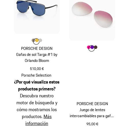
Color
Color
Color
Color
Gris Paladio Metalizado
Oro
Titanio
PORSCHE DESIGN
Color
Color
Color
Color
Rosa
Violeta
Marrón
Gafas de sol Targa #1 by
Orlando Bloom
510,00 €
Gris Paladio Metalizado
Porsche Selection
¿Por qué visualiza estos
productos primero?
Descubra nuestro
motor de búsqueda y
PORSCHE DESIGN
cómo mostramos los
Juego de lentes
intercambiables para gafas
productos.
Más
de sol Iconic Aviator #1
información
95,00 €