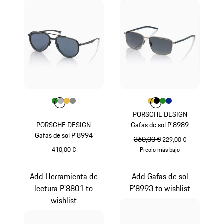
Color
Color
Color
Color
Verde
Color
Plata
Oro
Gris Oscuro
Color
Color
Color
Color
Oro
Color
Negro
Verde
Azul
PORSCHE DESIGN
PORSCHE DESIGN
Gafas de sol P'8989
Gafas de sol P'8994
precio original
360,00 €
precio de venta
229,00 €
410,00 €
Precio más bajo
Verde
Oro
Add Herramienta de
Add Gafas de sol
lectura P'8801 to
P'8993 to wishlist
wishlist