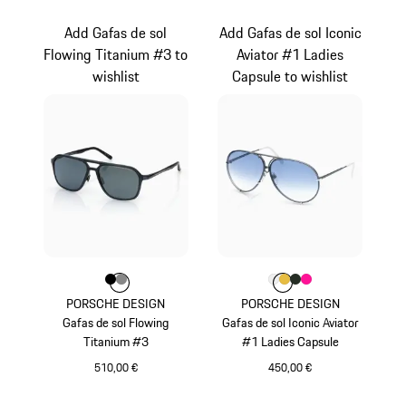
Rosa
Add Gafas de sol
Add Gafas de sol Iconic
Flowing Titanium #3 to
Aviator #1 Ladies
wishlist
Capsule to wishlist
Color
Color
Color
Negro
Gris Oscuro
Color
Color
Color
Color
Blanco
Color
Oro
Roble Verde Me
Rosa
PORSCHE DESIGN
PORSCHE DESIGN
Gafas de sol Flowing
Gafas de sol Iconic Aviator
Titanium #3
#1 Ladies Capsule
510,00 €
450,00 €
Negro
Blanco