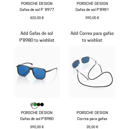
PORSCHE DESIGN
PORSCHE DESIGN
Gafas de sol P´8977
Gafas de sol P'8981
420,00 €
390,00 €
Azul
Verde Olive
Add Gafas de sol
Add Correa para gafas
P'8980 to wishlist
to wishlist
Color
Color
Color
Color
Gris
Color
Verde
Marrón Oscuro
Negro
PORSCHE DESIGN
PORSCHE DESIGN
Gafas de sol P'8980
Correa para gafas
390,00 €
35,00 €