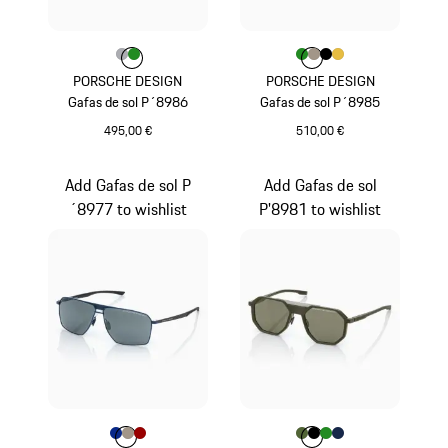
Color
Color
Color
Gris
Verde
Color
Color
Color
Color
Verde
Color
Gris Paladio Meta
Negro
Oro
PORSCHE DESIGN
PORSCHE DESIGN
Gafas de sol P´8986
Gafas de sol P´8985
495,00 €
510,00 €
Gris
Verde
Add Gafas de sol P
Add Gafas de sol
´8977 to wishlist
P'8981 to wishlist
Color
Color
Color
Color
Azul
Gris Paladio Metalizado
Rojo
Color
Color
Color
Color
Verde Olive
Color
Negro
Verde
Azul Oscuro