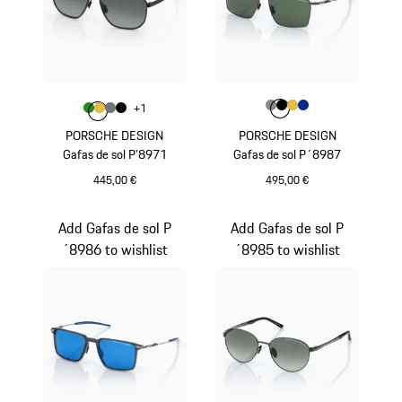
Color
Color
Color
Color
Color
Gris Oscuro
Color
Negro
Oro
Azul
+
1
Color
Color
Color
Verde
Color
Oro
Gris Nardo
Negro
PORSCHE DESIGN
PORSCHE DESIGN
Gafas de sol P'8971
Gafas de sol P´8987
445,00 €
495,00 €
Verde
Gris Oscuro
Add Gafas de sol P
Add Gafas de sol P
´8986 to wishlist
´8985 to wishlist