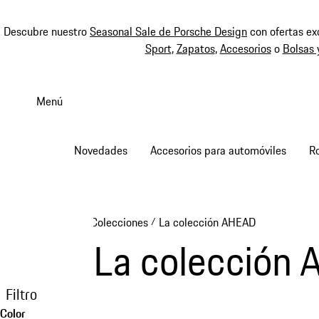
Descubre nuestro
Seasonal Sale de Porsche Design
con ofertas ex
Sport
,
Zapatos
,
Accesorios
o
Bolsas 
Ir
al
Menú
contenido
principal
Novedades
Accesorios para automóviles
R
Colecciones
La colección AHEAD
/
La colección
Filtro
Color