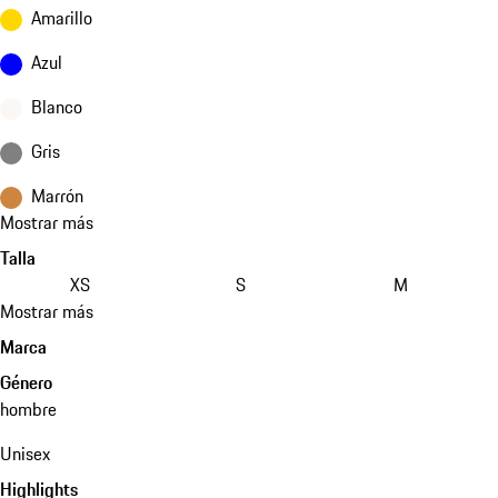
Amarillo
Azul
Blanco
Gris
Marrón
Mostrar más
Talla
XS
S
M
Mostrar más
Marca
Género
hombre
Unisex
Highlights