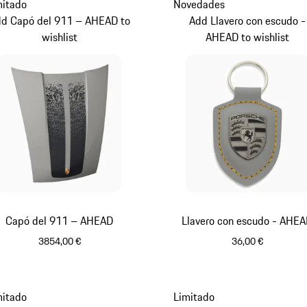
mitado
Novedades
d Capó del 911 – AHEAD to
Add Llavero con escudo -
wishlist
AHEAD to wishlist
Capó del 911 – AHEAD
Llavero con escudo - AHE
3854,00 €
36,00 €
Crayón
Gris Ágata M
mitado
Limitado