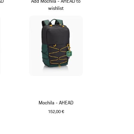
AD
Add Mochila - AHEAD to
wishlist
Mochila - AHEAD
152,00 €
Negro