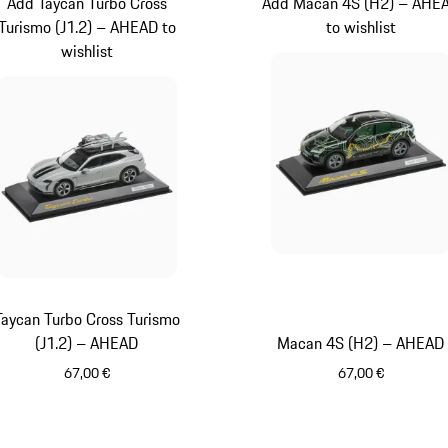
Add Taycan Turbo Cross
Add Macan 4S (H2) – AHE
Turismo (J1.2) – AHEAD to
to wishlist
wishlist
Taycan Turbo Cross Turismo
(J1.2) – AHEAD
Macan 4S (H2) – AHEAD
67,00 €
67,00 €
Crayón
Verde