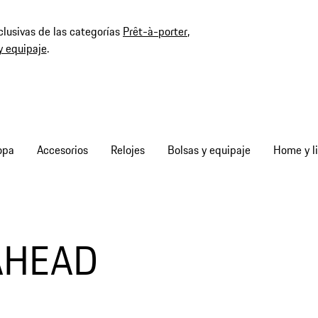
clusivas de las categorías
Prêt-à-porter
,
y equipaje
.
opa
Accesorios
Relojes
Bolsas y equipaje
Home y li
 AHEAD