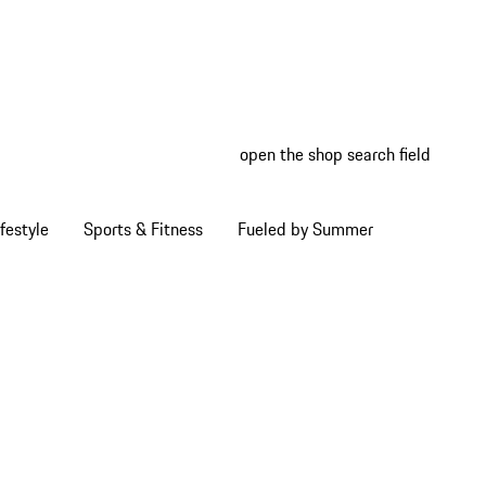
open the shop search field
My wish
My shop
festyle
Sports & Fitness
Fueled by Summer