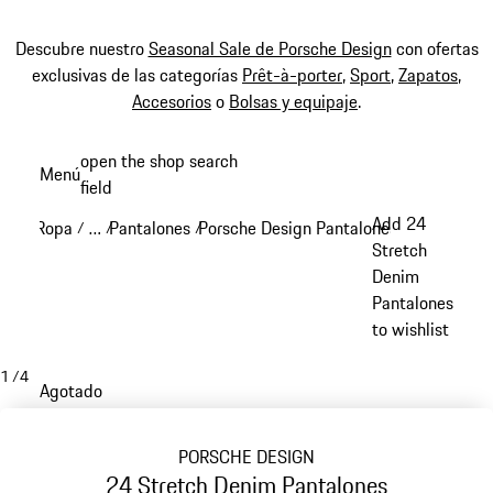
Descubre nuestro
Seasonal Sale de Porsche Design
con ofertas
exclusivas de las categorías
Prêt-à-porter
,
Sport
,
Zapatos
,
Accesorios
o
Bolsas y equipaje
.
Ir
open the shop search
Menú
al
field
My sh
contenido
Add 24
Ropa
…
Pantalones
Porsche Design Pantalones
/
/
/
/
principal
Reveal collapsed breadcrumb items
Stretch
Denim
Pantalones
to wishlist
1
/
4
Agotado
PORSCHE DESIGN
24 Stretch Denim Pantalones