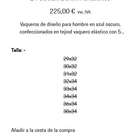
225,00 €
inc. IVA
Vaqueros de diseño para hombre en azul oscuro,
confeccionados en tejiod vaquero elástico con 5
bolsillos. Aspecto moderno gracias al corte slim fit, los
efectos desgastados y el logo de Porsche Design.
Talla
:
-
omitir
variantes
29x32
(Talla)
30x32
31x32
32x34
33x34
34x34
36x34
38x34
volver
Añadir a la cesta de la compra
a
variantes