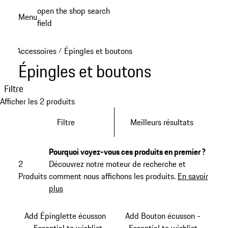
Aller
open the shop search
Menu
au
field
My sh
contenu
principal
Accessoires
Épingles et boutons
/
Épingles et boutons
Filtre
Afficher les 2 produits
Filtre
Meilleurs résultats
Pourquoi voyez-vous ces produits en premier ?
2
Découvrez notre moteur de recherche et
Produits
comment nous affichons les produits.
En savoir
plus
Add Épinglette écusson
Add Bouton écusson -
- Essential to wishlist
Essential to wishlist