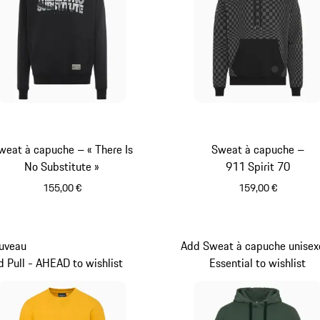
weat à capuche – « There Is
Sweat à capuche –
No Substitute »
911 Spirit 70
155,00 €
159,00 €
Noir
Noir
uveau
Add Sweat à capuche unisex
 Pull - AHEAD to wishlist
Essential to wishlist