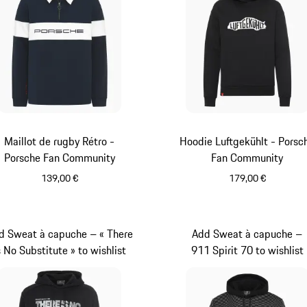
Maillot de rugby Rétro -
Hoodie Luftgekühlt - Porsc
Porsche Fan Community
Fan Community
139,00 €
179,00 €
Bleu Foncé
Noir
d Sweat à capuche – « There
Add Sweat à capuche –
s No Substitute » to wishlist
911 Spirit 70 to wishlist