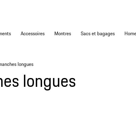
ments
Accessoires
Montres
Sacs et bagages
 manches longues
hes longues