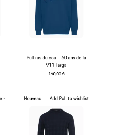
–
Pull ras du cou – 60 ans de la
911 Targa
160,00 €
Bleu
e -
Nouveau
Add Pull to wishlist
t