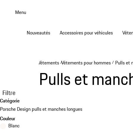
Aller
au
Menu
contenu
principal
Nouveautés
Accessoires pour véhicules
Vête
Vêtements
Vêtements pour hommes
Pulls et
/
/
Pulls et manc
Filtre
Catégorie
Porsche Design pulls et manches longues
Couleur
Blanc