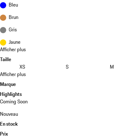
Bleu
Brun
Gris
Jaune
Afficher plus
Taille
XS
S
M
Afficher plus
Marque
Highlights
Coming Soon
Nouveau
En stock
Prix