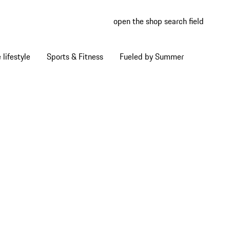
open the shop search field
My wish
My shop
Home lifestyle
Sports & Fitness
Fueled by Summer