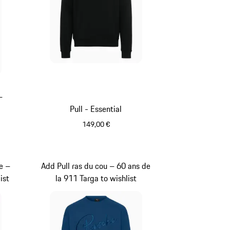
–
Pull - Essential
149,00 €
tallic
Noir
e –
Add Pull ras du cou – 60 ans de
ist
la 911 Targa to wishlist