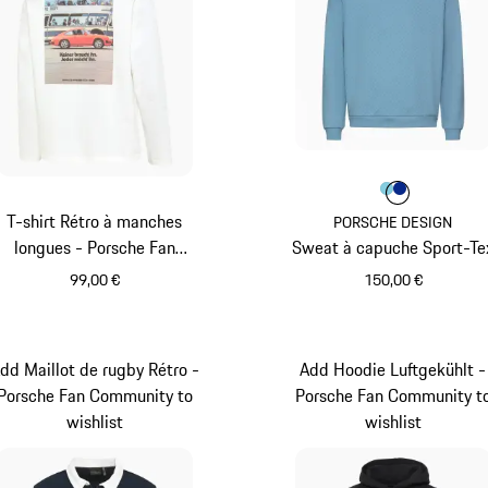
Couleur
Couleur
Couleur
Bleu Cla
Bleu
T-shirt Rétro à manches
PORSCHE DESIGN
longues - Porsche Fan
Sweat à capuche Sport-Te
Community
99,00 €
150,00 €
Blanc
Bleu Clair
dd Maillot de rugby Rétro -
Add Hoodie Luftgekühlt -
Porsche Fan Community to
Porsche Fan Community t
wishlist
wishlist