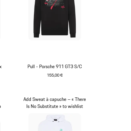
ir
x
Pull - Porsche 911 GT3 S/C
155,00 €
Noir
Add Sweat à capuche – « There
o
Is No Substitute » to wishlist