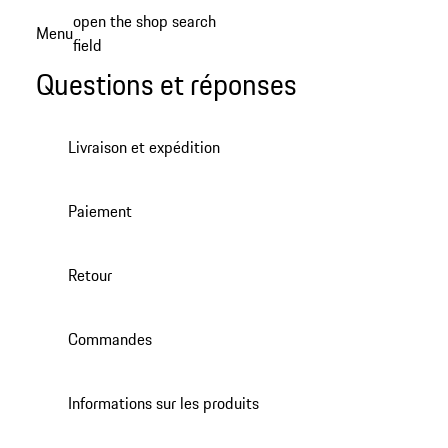
Aller
open the shop search
Menu
au
field
My sh
contenu
Questions et réponses
principal
Livraison et expédition
Paiement
Retour
Commandes
Informations sur les produits