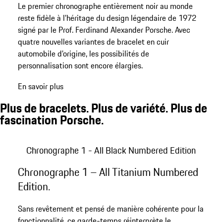
Le premier chronographe entièrement noir au monde
reste fidèle à l’héritage du design légendaire de 1972
signé par le Prof. Ferdinand Alexander Porsche. Avec
quatre nouvelles variantes de bracelet en cuir
automobile d’origine, les possibilités de
personnalisation sont encore élargies.
En savoir plus
Plus de bracelets. Plus de variété. Plus de
fascination Porsche.
Chronographe 1 - All Black Numbered Edition
Chronographe 1 – All Black Numbered Edition avec bracelet en cuir
Chronographe 1 – All Black Numbered Edition avec bracelet en cuir
Chronographe 1 – All Black Numbered Edition avec bracelet en cuir
Chronographe 1 – All Black Numbered Edition avec bracelet en cuir
Chronographe 1 - All Black Numbered Edition
Chronographe 1 – All Titanium Numbered
Edition.
Sans revêtement et pensé de manière cohérente pour la
fonctionnalité, ce garde-temps réinterprète le