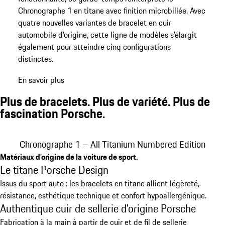
Chronographe 1 en titane avec finition microbillée. Avec
quatre nouvelles variantes de bracelet en cuir
automobile d’origine, cette ligne de modèles s’élargit
également pour atteindre cinq configurations
distinctes.
En savoir plus
Plus de bracelets. Plus de variété. Plus de
fascination Porsche.
Chronographe 1 – All Titanium Numbered Edition
Chronographe 1 – All Titanium Numbered Edition avec bracelet en c
Chronographe 1 – All Titanium Numbered Edition avec bracelet en c
Chronographe 1 – All Titanium Numbered Edition avec bracelet en c
Chronographe 1 – All Titanium Numbered Edition avec bracelet en c
Chronographe 1 – All Titanium Numbered Edition
Matériaux d’origine de la voiture de sport.
Le titane Porsche Design
Issus du sport auto : les bracelets en titane allient légèreté,
résistance, esthétique technique et confort hypoallergénique.
Authentique cuir de sellerie d'origine Porsche
Fabrication à la main à partir de cuir et de fil de sellerie