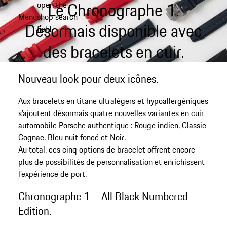
Le Chronographe 1.
open the
Aller
Menu
shop search
au
My shopping bag, 0 item
Désormais disponible avec
field
contenu
principal
des bracelets en cuir.
Nouveau look pour deux icônes.
Aux bracelets en titane ultralégers et hypoallergéniques
s’ajoutent désormais quatre nouvelles variantes en cuir
automobile Porsche authentique : Rouge indien, Classic
Cognac, Bleu nuit foncé et Noir.
Au total, ces cinq options de bracelet offrent encore
plus de possibilités de personnalisation et enrichissent
l’expérience de port.
Chronographe 1 – All Black Numbered
Edition.