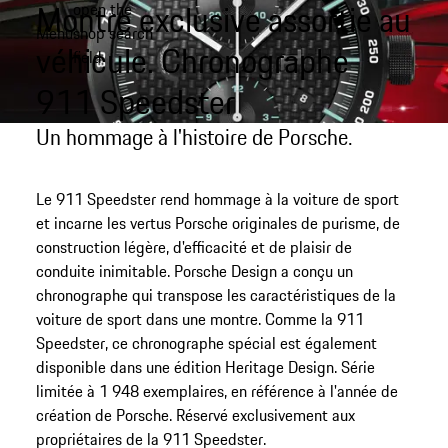
Montre exclusive assortie au
open the
Aller
Menu
shop search
au
My shopping bag, 0 item
véhicule. Chronographe
field
contenu
principal
911 Speedster
Un hommage à l'histoire de Porsche.
Le 911 Speedster rend hommage à la voiture de sport
et incarne les vertus Porsche originales de purisme, de
construction légère, d'efficacité et de plaisir de
conduite inimitable. Porsche Design a conçu un
chronographe qui transpose les caractéristiques de la
voiture de sport dans une montre. Comme la 911
Speedster, ce chronographe spécial est également
disponible dans une édition Heritage Design. Série
limitée à 1 948 exemplaires, en référence à l'année de
création de Porsche. Réservé exclusivement aux
propriétaires de la 911 Speedster.