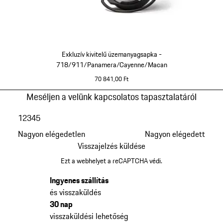
Exkluzív kivitelű üzemanyagsapka -
718/911/Panamera/Cayenne/Macan
70 841,00 Ft
fekete
Vissza
Meséljen a velünk kapcsolatos tapasztalatáról
a
1
2
3
4
5
termékgaléria
elejére
Nagyon elégedetlen
Nagyon elégedett
Visszajelzés küldése
Ezt a webhelyet a reCAPTCHA védi.
Ingyenes szállítás
és visszaküldés
30 nap
visszaküldési lehetőség