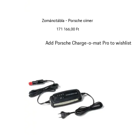
Zománctábla - Porsche címer
171 166,00 Ft
Dia 3/9
Add Porsche Charge-o-mat Pro to wishlist