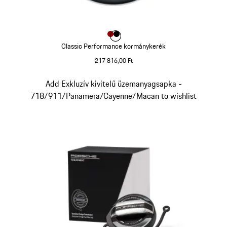
Szín
Szín
Szín
piros
fekete
Classic Performance kormánykerék
217 816,00 Ft
piros
Dia 9/9
Add Exkluzív kivitelű üzemanyagsapka -
718/911/Panamera/Cayenne/Macan to wishlist