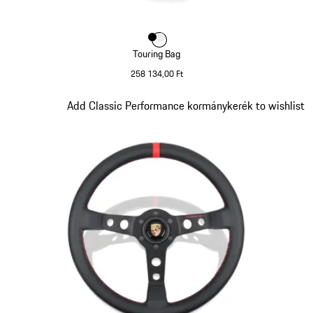
Szín
Szín
Szín
fekete
fehér
Touring Bag
258 134,00 Ft
fekete
Dia 8/9
Add Classic Performance kormánykerék to wishlist