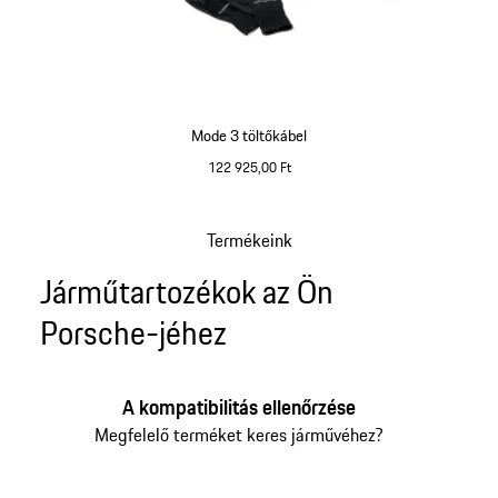
Mode 3 töltőkábel
122 925,00 Ft
Termékeink
Vissza
Járműtartozékok az Ön
a
termékgaléria
Porsche-jéhez
elejére
A kompatibilitás ellenőrzése
Megfelelő terméket keres járművéhez?