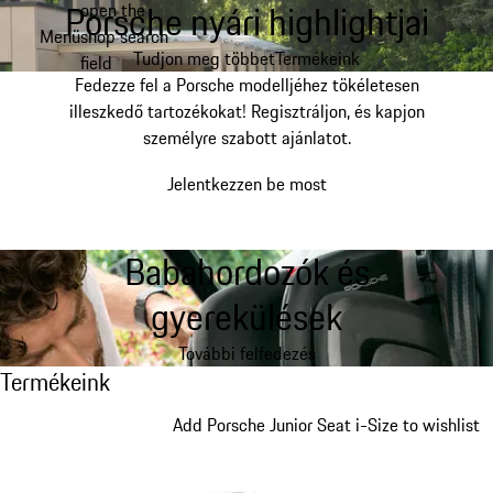
Porsche nyári highlightjai
open the
Ugrás
Menü
shop search
a
My shopping bag, 0 item
Tudjon meg többet
Termékeink
field
fő
Fedezze fel a Porsche modelljéhez tökéletesen
tartalomra
illeszkedő tartozékokat! Regisztráljon, és kapjon
személyre szabott ajánlatot.
Jelentkezzen be most
Babahordozók és
gyerekülések
További felfedezés
Termékeink
Termékeink
Dia 1/7
Add Porsche Junior Seat i-Size to wishlist