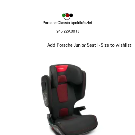
Szín
Szín
Szín
Szín
zöld
piros
fekete
Porsche Classic ápolókészlet
245 229,00 Ft
zöld
Dia 5/9
Add Porsche Junior Seat i-Size to wishlist