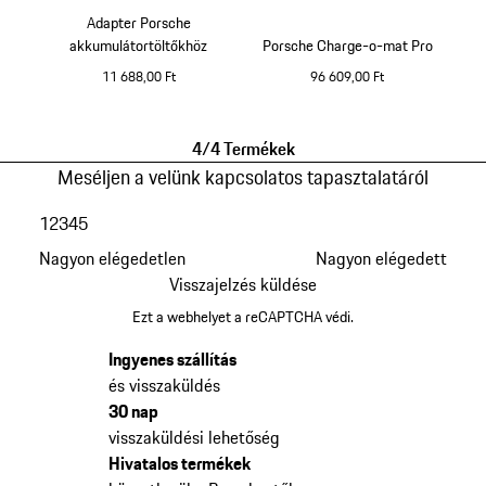
Adapter Porsche
akkumulátortöltőkhöz
Porsche Charge-o-mat Pro
11 688,00 Ft
96 609,00 Ft
4/4 Termékek
Meséljen a velünk kapcsolatos tapasztalatáról
1
2
3
4
5
Nagyon elégedetlen
Nagyon elégedett
Visszajelzés küldése
Ezt a webhelyet a reCAPTCHA védi.
Ingyenes szállítás
és visszaküldés
30 nap
visszaküldési lehetőség
Hivatalos termékek