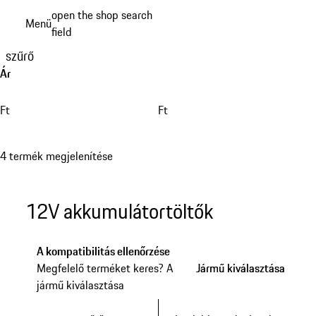
Ugrás
open the shop search
Menü
a
field
My sh
fő
szűrő
tartalomra
Ár
Ft
Ft
4 termék megjelenítése
12V akkumulátortöltők
A kompatibilitás ellenőrzése
Megfelelő terméket keres? A
Jármű kiválasztása
Jármű kiválasztása
jármű kiválasztása