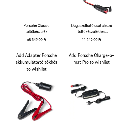
Porsche Classic
Dugaszolható csatlakozó
töltőkészülék
töltőkészülékhez
akkumulátor- és
68 349,00 Ft
11 249,00 Ft
feszültségfigyelővel
6V/12V
Add Adapter Porsche
Add Porsche Charge-o-
akkumulátortöltőkhöz
mat Pro to wishlist
to wishlist