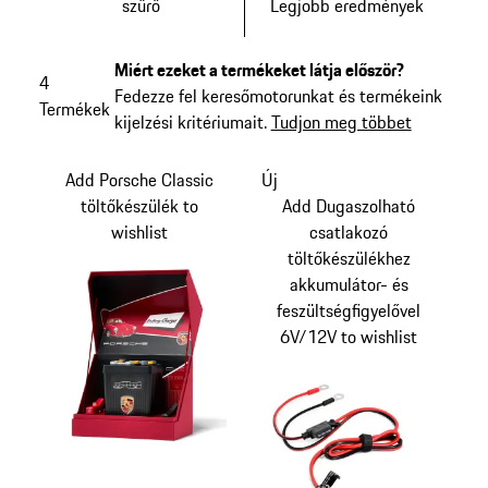
szűrő
Legjobb eredmények
Miért ezeket a termékeket látja először?
4
Fedezze fel keresőmotorunkat és termékeink
Termékek
kijelzési kritériumait.
Tudjon meg többet
Add Porsche Classic
Új
töltőkészülék to
Add Dugaszolható
wishlist
csatlakozó
töltőkészülékhez
akkumulátor- és
feszültségfigyelővel
6V/12V to wishlist