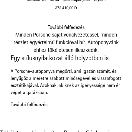
373 410,00 Ft
fekete
További felfedezés
Minden Porsche saját vonalvezetéssel, minden
Vissza
a
részlet egyértelmű funkcióval bír. Autóponyvánk
termékgaléria
ehhez tökéletesen illeszkedik.
elejére
Egy stílusnyilatkozat álló helyzetben is.
A Porsche-autóponyva megőrzi, ami igazán számít, és
lenyűgöz a méretre szabott minőségével és visszafogott
esztétikájával. Azoknak, akiknek az igényessége nem ér
véget a garázsban.
További felfedezés
Tökéletesen kiegészítve: Porsche Gépkocsi