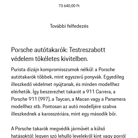
73 640,00 Ft
További felfedezés
Vissza
a
termékgaléria
Porsche autótakarók: Testreszabott
elejére
védelem tökéletes kivitelben.
Purista dizájn kompromisszumok nélkül: a Porsche
autótakarók többek, mint egyszerű ponyvák. Egyedileg
illeszkedő védelmet nyújtanak, és minden modellhez
elérhetők. Így beszerezhet takarót a 911 Carrera, a
Porsche 911 (997), a Taycan, a Macan vagy a Panamera
modellhez stb. Pontosan az autó modelljére szabva
illeszkednek a karosszériára, mint egy második bőr.
A Porsche takarók megvédik járművét a külső
hatásoktól: legyen szó lehulló levelekről kint vagy porról