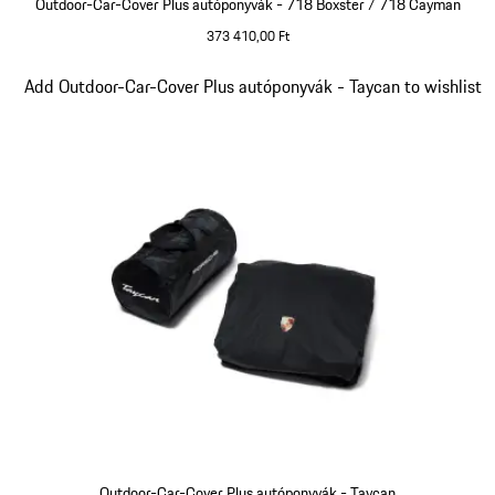
Outdoor-Car-Cover Plus autóponyvák - 718 Boxster / 718 Cayman
373 410,00 Ft
kék
Dia 5/5
Add Outdoor-Car-Cover Plus autóponyvák - Taycan to wishlist
Outdoor-Car-Cover Plus autóponyvák - Taycan