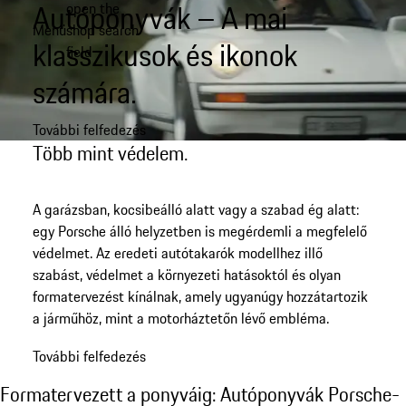
Autóponyvák – A mai
open the
Ugrás
Menü
shop search
a
My shopping bag, 0 item
klasszikusok és ikonok
field
fő
tartalomra
számára.
További felfedezés
Több mint védelem.
A garázsban, kocsibeálló alatt vagy a szabad ég alatt:
egy Porsche álló helyzetben is megérdemli a megfelelő
védelmet. Az eredeti autótakarók modellhez illő
szabást, védelmet a környezeti hatásoktól és olyan
formatervezést kínálnak, amely ugyanúgy hozzátartozik
a járműhöz, mint a motorháztetőn lévő embléma.
További felfedezés
Formatervezett a ponyváig: Autóponyvák P
Formatervezett a ponyváig: Autóponyvák Porsche-