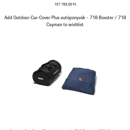
157 783,00 Ft
fehér
Dia 4/5
Add Outdoor-Car-Cover Plus autóponyvák - 718 Boxster / 718
Cayman to wishlist