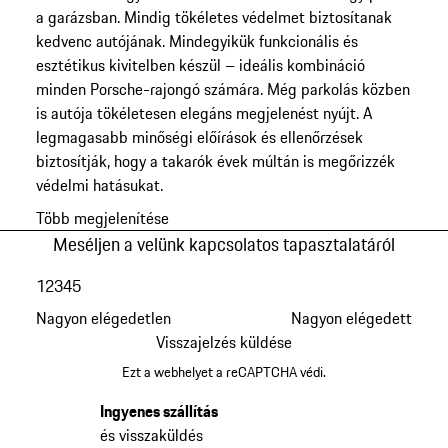
a garázsban. Mindig tökéletes védelmet biztosítanak
kedvenc autójának. Mindegyikük funkcionális és
esztétikus kivitelben készül – ideális kombináció
minden Porsche-rajongó számára. Még parkolás közben
is autója tökéletesen elegáns megjelenést nyújt. A
legmagasabb minőségi előírások és ellenőrzések
biztosítják, hogy a takarók évek múltán is megőrizzék
védelmi hatásukat.
Több megjelenítése
Meséljen a velünk kapcsolatos tapasztalatáról
1
2
3
4
5
Nagyon elégedetlen
Nagyon elégedett
Visszajelzés küldése
Ezt a webhelyet a reCAPTCHA védi.
Ingyenes szállítás
és visszaküldés