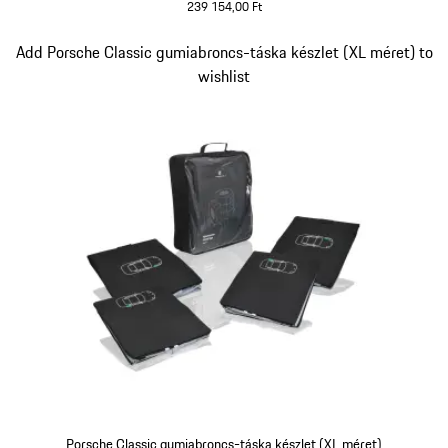
239 154,00 Ft
Dia 4/5
Add Porsche Classic gumiabroncs-táska készlet (XL méret) to
wishlist
Porsche Classic gumiabroncs-táska készlet (XL méret)