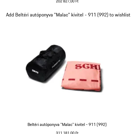
202 827,00 Ft
Dia 2/5
Add Beltéri autóponyva "Malac" kivitel - 911 (992) to wishlist
Beltéri autóponyva "Malac" kivitel - 911 (992)
311 181,00 Ft