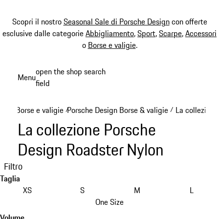
Scopri il nostro
Seasonal Sale di Porsche Design
con offerte
esclusive dalle categorie
Abbigliamento
,
Sport
,
Scarpe
,
Accessori
o
Borse e valigie
.
Passa
open the shop search
Menu
al
field
My sh
contenuto
principale
Borse e valigie
Porsche Design Borse & valigie
La collezion
/
/
La collezione Porsche
Design Roadster Nylon
Filtro
Taglia
XS
S
M
L
One Size
Volume