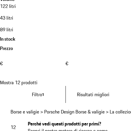
122 litri
43 litri
89 litri
In stock
Prezzo
€
€
Mostra 12 prodotti
Filtro
Risultati migliori
1
Borse e valigie > Porsche Design Borse & valigie > La collez
Perché vedi questi prodotti per primi?
12
Scopri il nostro motore di ricerca e come