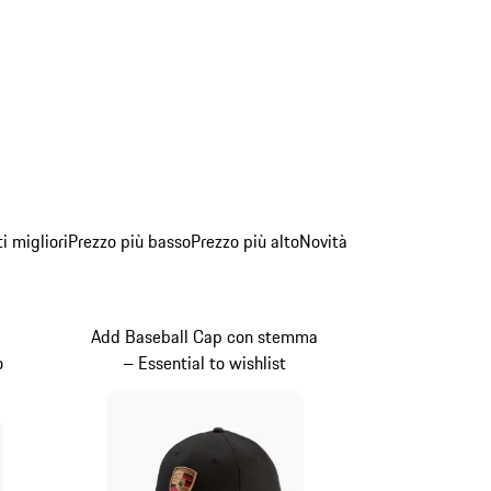
ti migliori
Prezzo più basso
Prezzo più alto
Novità
Add Baseball Cap con stemma
o
– Essential to wishlist