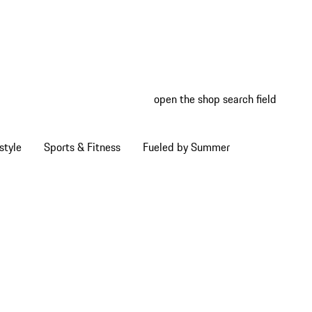
open the shop search field
My wish
My shop
style
Sports & Fitness
Fueled by Summer