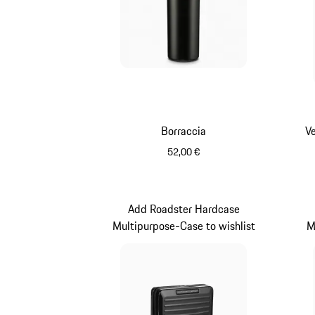
Borraccia
Ve
52,00 €
Nero Opaco
Add Roadster Hardcase
Multipurpose-Case to wishlist
M