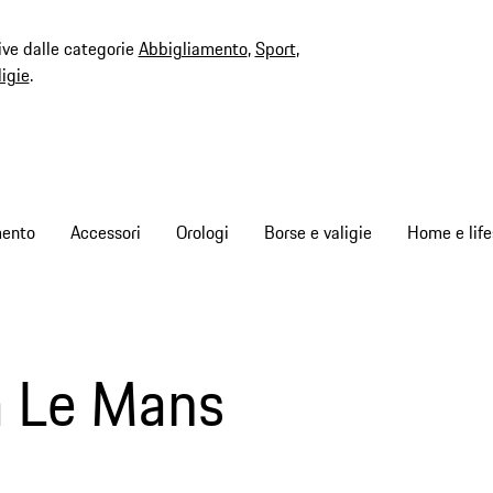
ive dalle categorie
Abbigliamento
,
Sport
,
ligie
.
mento
Accessori
Orologi
Borse e valigie
Home e life
 a Le Mans