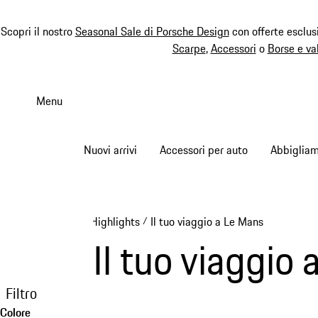
Scopri il nostro
Seasonal Sale di Porsche Design
con offerte esclus
Scarpe
,
Accessori
o
Borse e va
Passa
al
Menu
contenuto
principale
Nuovi arrivi
Accessori per auto
Abbiglia
Highlights
Il tuo viaggio a Le Mans
/
Il tuo viaggio
Filtro
Colore