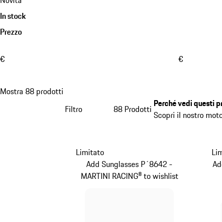
Novità
In stock
Prezzo
€
€
Mostra 88 prodotti
Perché vedi questi p
Filtro
88 Prodotti
Scopri il nostro mot
Limitato
Li
Add Sunglasses P´8642 -
Ad
MARTINI RACING® to wishlist