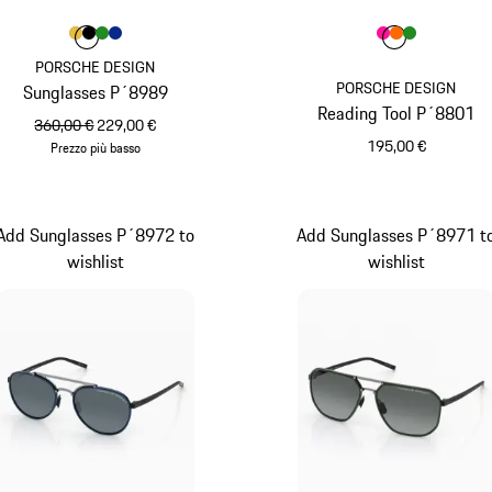
Colore
Colore
Colore
Colore
Colore
Oro
Nero
Verde
Blu
Colore
Colore
Colore
Colore
Pink
orange
Verde
PORSCHE DESIGN
PORSCHE DESIGN
Sunglasses P´8989
Reading Tool P´8801
prezzo originale
prezzo di vendita
360,00 €
229,00 €
195,00 €
Prezzo più basso
Oro
Pink
Add Sunglasses P´8972 to
Add Sunglasses P´8971 t
wishlist
wishlist