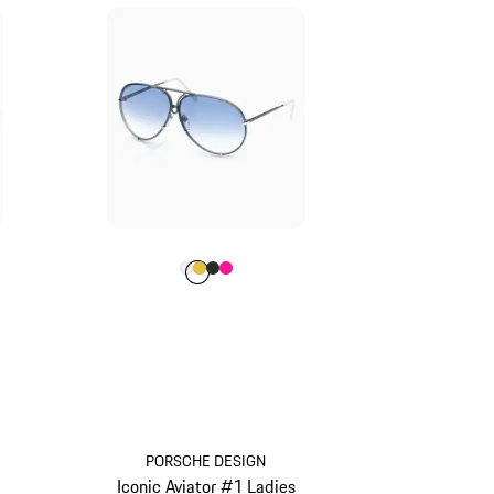
 Scuro
Colore
Colore
Colore
Colore
Colore
Bianco
Oro
Oak Green metallizzato
Pink
PORSCHE DESIGN
Iconic Aviator #1 Ladies