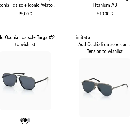
cchiali da sole Iconic Aviator
Titanium #3
#1
95,00 €
510,00 €
Pink
Nero
d Occhiali da sole Targa #2
Limitato
to wishlist
Add Occhiali da sole Iconi
Tension to wishlist
Colore
Colore
Colore
Colore
Grigio Scuro
Nero
Argento