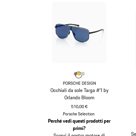
Colore
Colore
Colore
Colore
Palladio Metallizzato
Oro
Titanio
PORSCHE DESIGN
Occhiali da sole Targa #1 by
Orlando Bloom
510,00 €
Palladio Metallizzato
Porsche Selection
Perché vedi questi prodotti per
primi?
Se
Scopri il nostro motore di