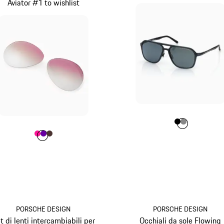
Aviator #1 to wishlist
Colore
Colore
Colore
Nero
Grigio
Colore
Colore
Colore
Colore
Pink
Violett
Marrone
PORSCHE DESIGN
PORSCHE DESIGN
t di lenti intercambiabili per
Occhiali da sole Flowing