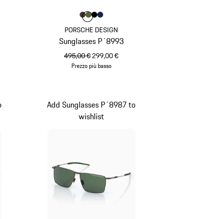
Colore
Colore
Colore
Colore
Colore
Marrone
Olivegreen
Nero
Blu Scuro
PORSCHE DESIGN
Sunglasses P´8993
prezzo originale
prezzo di vendita
495,00 €
299,00 €
Prezzo più basso
Marrone
o
Add Sunglasses P´8987 to
wishlist