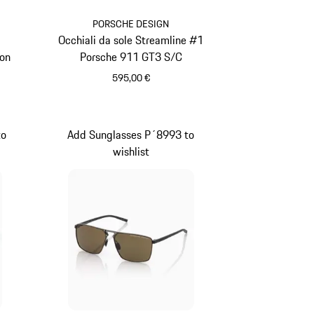
PORSCHE DESIGN
Occhiali da sole Streamline #1
ion
Porsche 911 GT3 S/C
595,00 €
Rosso
to
Add Sunglasses P´8993 to
wishlist