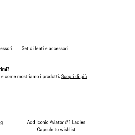
cessori
Set di lenti e accessori
rimi?
ca e come mostriamo i prodotti.
Scopri di più
ng
Add Iconic Aviator #1 Ladies
Capsule to wishlist