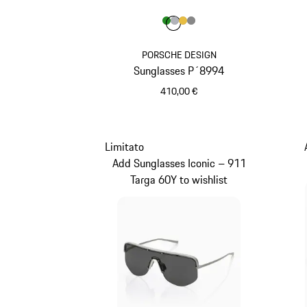
Colore
Colore
Colore
Colore
Colore
Verde
Argento
Oro
Grigio Scuro
PORSCHE DESIGN
Sunglasses P´8994
410,00 €
Verde
Limitato
Add Sunglasses Iconic – 911
Targa 60Y to wishlist