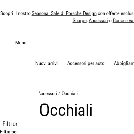
Scopri il nostro
Seasonal Sale di Porsche Design
con offerte esclus
Scarpe
,
Accessori
o
Borse e va
Passa
al
Menu
contenuto
principale
Nuovi arrivi
Accessori per auto
Abbiglia
Accessori
Occhiali
/
Occhiali
Filtro
1
Filtra per