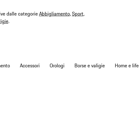
ive dalle categorie
Abbigliamento
,
Sport
,
ligie
.
mento
Accessori
Orologi
Borse e valigie
Home e life