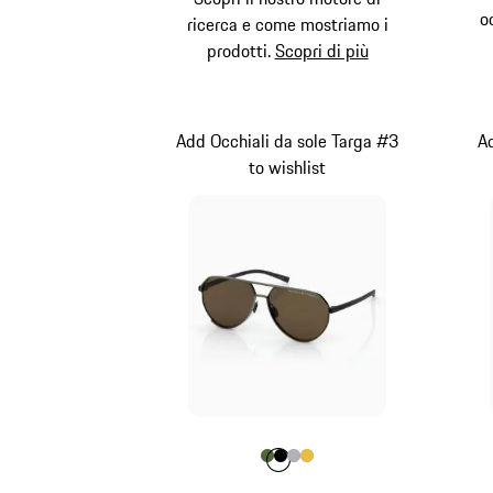
o
ricerca e come mostriamo i
prodotti.
Scopri di più
Add Occhiali da sole Targa #3
Ad
to wishlist
Colore
Colore
Colore
Colore
Colore
Olivegreen
Nero
Argento
Oro