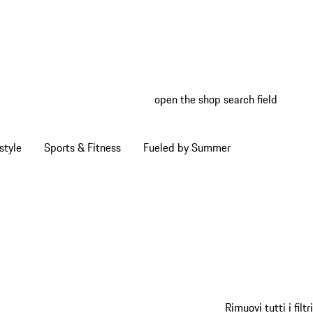
open the shop search field
My wish
My shop
style
Sports & Fitness
Fueled by Summer
Rimuovi tutti i filtri