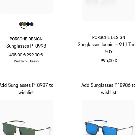
Colore
Colore
Colore
Colore
Colore
Marrone
Olivegreen
Nero
Blu Scuro
PORSCHE DESIGN
PORSCHE DESIGN
Sunglasses Iconic – 911 Ta
Sunglasses P´8993
60Y
prezzo originale
prezzo di vendita
495,00 €
299,00 €
995,00 €
Prezzo più basso
Marrone
Titanio
Add Sunglasses P´8987 to
Add Sunglasses P´8986 t
wishlist
wishlist