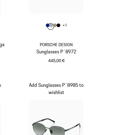
Colore
+
1
Colore
Colore
Colore
Colore
Blu
Grigio
Palladio Metallizzato
Nero
rga
PORSCHE DESIGN
Sunglasses P´8972
445,00 €
Blu
o
Add Sunglasses P´8985 to
wishlist