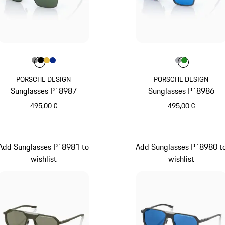
Colore
Colore
Colore
Colore
Colore
Grigio Scuro
Nero
Oro
Blu
Colore
Colore
Colore
Grigio
Verde
PORSCHE DESIGN
PORSCHE DESIGN
Sunglasses P´8987
Sunglasses P´8986
495,00 €
495,00 €
Grigio Scuro
Grigio
Add Sunglasses P´8981 to
Add Sunglasses P´8980 t
wishlist
wishlist