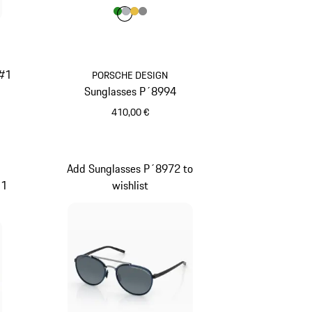
Colore
Colore
Colore
Colore
Colore
Verde
Argento
Oro
Grigio Scuro
 #1
PORSCHE DESIGN
Sunglasses P´8994
410,00 €
Verde
Add Sunglasses P´8972 to
11
wishlist