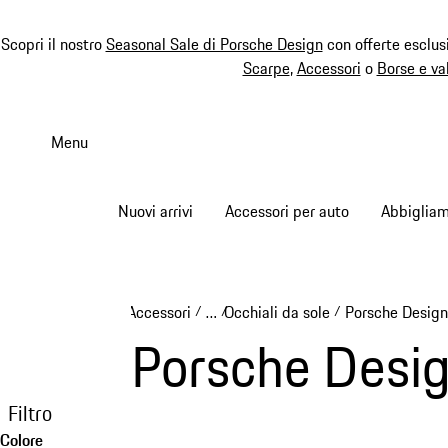
Scopri il nostro
Seasonal Sale di Porsche Design
con offerte esclus
Scarpe
,
Accessori
o
Borse e va
Passa
al
Menu
contenuto
principale
Nuovi arrivi
Accessori per auto
Abbiglia
Accessori
…
Occhiali da sole
Porsche Design 
/
/
/
Reveal collapsed breadcrumb items
Porsche Design
Filtro
Colore