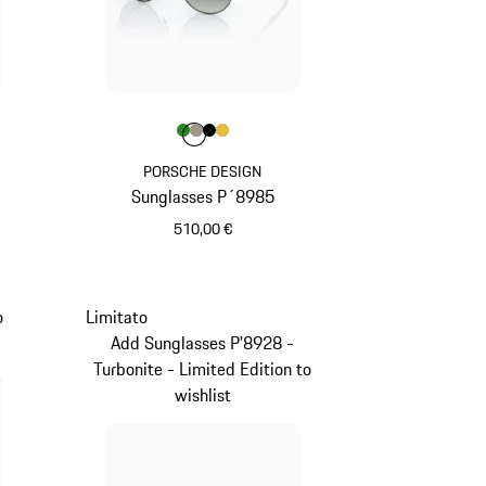
Colore
Colore
Colore
Colore
Colore
Verde
Palladio Metallizzato
Nero
Oro
PORSCHE DESIGN
Sunglasses P´8985
510,00 €
Verde
o
Limitato
Add Sunglasses P'8928 -
Turbonite - Limited Edition to
wishlist