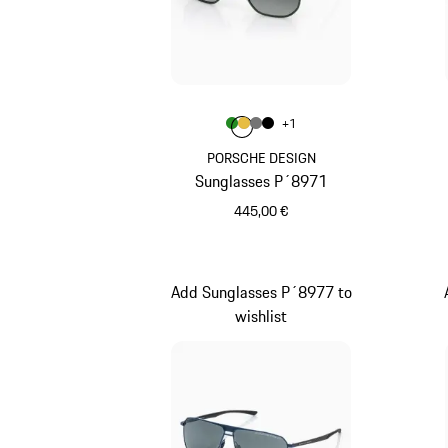
Colore
+
1
Colore
Colore
Colore
Colore
Verde
Oro
Grigio Nardo
Nero
PORSCHE DESIGN
Sunglasses P´8971
445,00 €
Verde
Add Sunglasses P´8977 to
wishlist