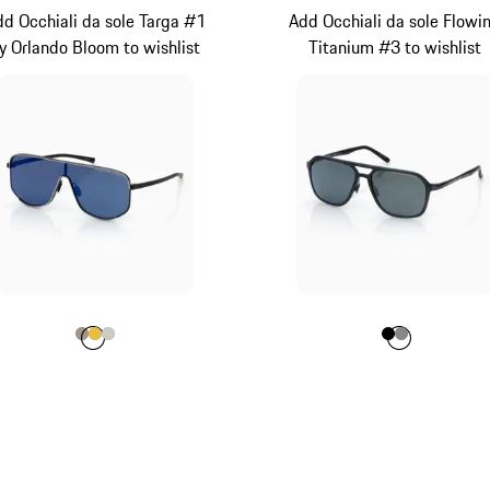
d Occhiali da sole Targa #1
Add Occhiali da sole Flowi
y Orlando Bloom to wishlist
Titanium #3 to wishlist
Colore
Colore
Colore
Colore
Palladio Metallizzato
Oro
Titanio
Colore
Colore
Colore
Nero
Grigio