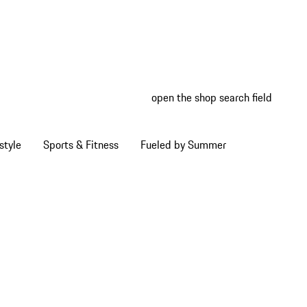
open the shop search field
My wish
My shop
style
Sports & Fitness
Fueled by Summer