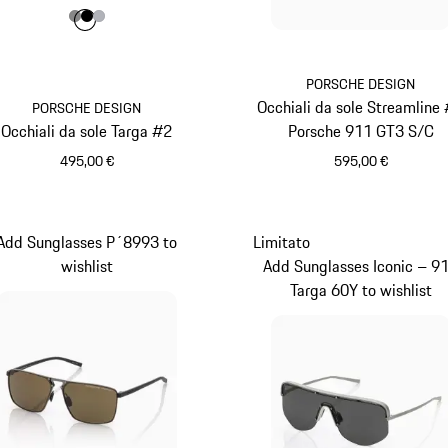
Colore
Colore
Colore
Colore
Grigio Scuro
Nero
Argento
PORSCHE DESIGN
Occhiali da sole Streamline
PORSCHE DESIGN
Occhiali da sole Targa #2
Porsche 911 GT3 S/C
495,00 €
595,00 €
Grigio Scuro
Rosso
Add Sunglasses P´8993 to
Limitato
wishlist
Add Sunglasses Iconic – 9
Targa 60Y to wishlist