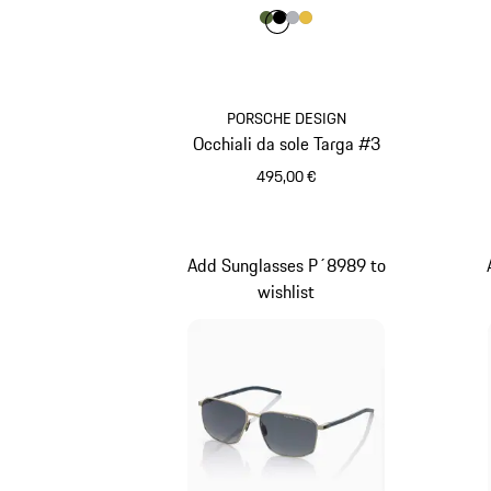
Colore
Colore
Colore
Colore
Colore
Olivegreen
Nero
Argento
Oro
PORSCHE DESIGN
Occhiali da sole Targa #3
495,00 €
Olivegreen
Add Sunglasses P´8989 to
wishlist