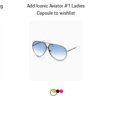
ng
Add Iconic Aviator #1 Ladies
Capsule to wishlist
 Scuro
Colore
Colore
Colore
Colore
Colore
Bianco
Oro
Oak Green metallizzato
Pink