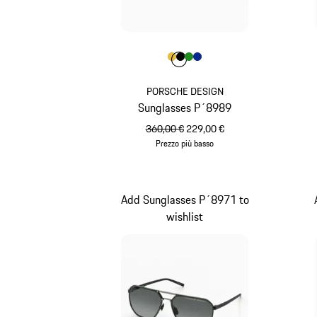
Colore
Colore
Colore
Colore
Colore
Oro
Nero
Verde
Blu
PORSCHE DESIGN
Sunglasses P´8989
prezzo originale
prezzo di vendita
360,00 €
229,00 €
Prezzo più basso
Oro
Add Sunglasses P´8971 to
wishlist