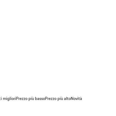
ti migliori
Prezzo più basso
Prezzo più alto
Novità