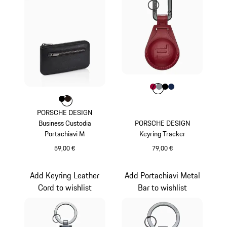
Colore
Colore
Colore
Colore
Colore
Rosso Carminio
Antracite
Nero
Blu Scuro
Colore
Colore
Colore
Nero
Marrone Scuro
PORSCHE DESIGN
Business Custodia
PORSCHE DESIGN
Portachiavi M
Keyring Tracker
59,00 €
79,00 €
Nero
Rosso Carminio
Add Keyring Leather
Add Portachiavi Metal
Cord to wishlist
Bar to wishlist