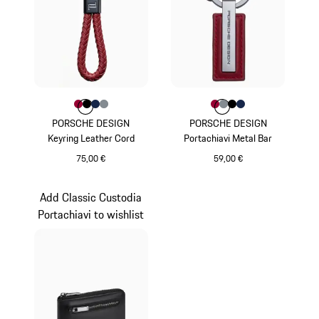
Colore
Colore
Colore
Colore
Colore
Rosso Carminio
Nero
Blu Scuro
Antracite
Colore
Colore
Colore
Colore
Colore
Rosso Carminio
Antracite
Nero
Blu Scuro
PORSCHE DESIGN
PORSCHE DESIGN
Keyring Leather Cord
Portachiavi Metal Bar
75,00 €
59,00 €
Rosso Carminio
Rosso Carminio
Add Classic Custodia
Portachiavi to wishlist