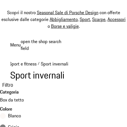
Scopri il nostro
Seasonal Sale di Porsche Design
con offerte
esclusive dalle categorie
Abbigliamento
,
Sport
,
Scarpe
,
Accessori
o
Borse e valigie
.
Passa
open the shop search
Menu
al
field
My sh
contenuto
principale
Sport e fitness
Sport invernali
/
Sport invernali
Filtro
Categoria
Box da tetto
Colore
Blanco
Grigio