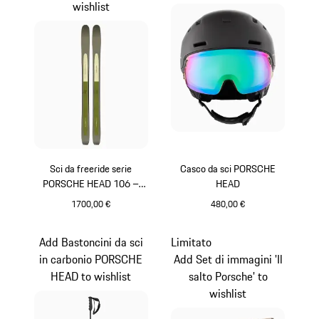
wishlist
Sci da freeride serie
Casco da sci PORSCHE
PORSCHE HEAD 106 –
HEAD
TIME:OUT
1700,00 €
480,00 €
Multicolore
Nero
Add Bastoncini da sci
Limitato
in carbonio PORSCHE
Add Set di immagini 'Il
HEAD to wishlist
salto Porsche' to
wishlist