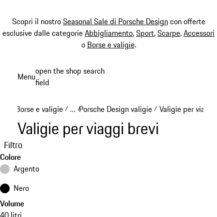
Scopri il nostro
Seasonal Sale di Porsche Design
con offerte
esclusive dalle categorie
Abbigliamento
,
Sport
,
Scarpe
,
Accessori
o
Borse e valigie
.
Passa
open the shop search
Menu
al
field
My sh
contenuto
principale
Borse e valigie
…
Porsche Design valigie
Valigie per viaggi
/
/
/
Reveal collapsed breadcrumb items
Valigie per viaggi brevi
Filtro
Colore
Argento
Nero
Volume
40 litri