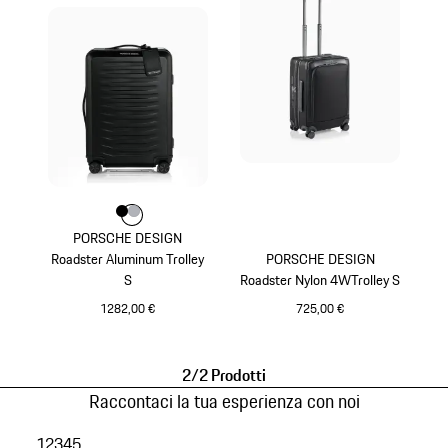
Colore
Colore
Colore
Nero
Argento
PORSCHE DESIGN
Roadster Aluminum Trolley
PORSCHE DESIGN
S
Roadster Nylon 4WTrolley S
1282,00 €
725,00 €
Nero
Nero
2/2 Prodotti
Raccontaci la tua esperienza con noi
1
2
3
4
5