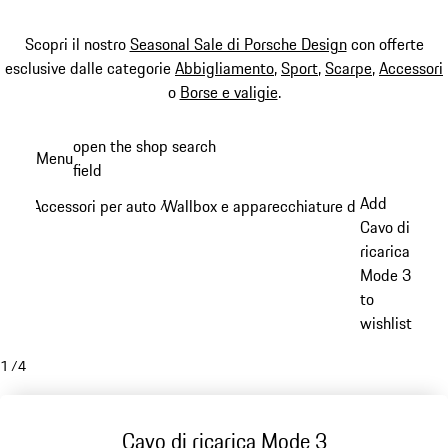
Scopri il nostro
Seasonal Sale di Porsche Design
con offerte
esclusive dalle categorie
Abbigliamento
,
Sport
,
Scarpe
,
Accessori
o
Borse e valigie
.
Passa
open the shop search
Menu
al
field
My sh
contenuto
Add
Accessori per auto
Wallbox e apparecchiature di ricarica
/
/
principale
Cavo di
ricarica
Mode 3
to
wishlist
1
/
4
Cavo di ricarica Mode 3