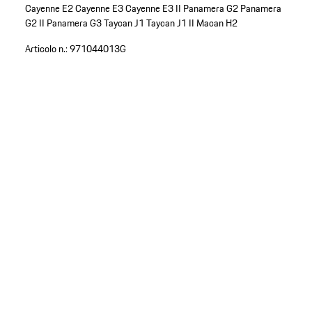
Cayenne E2
Cayenne E3
Cayenne E3 II
Panamera G2
Panamera
G2 II
Panamera G3
Taycan J1
Taycan J1 II
Macan H2
Articolo n.:
971044013G