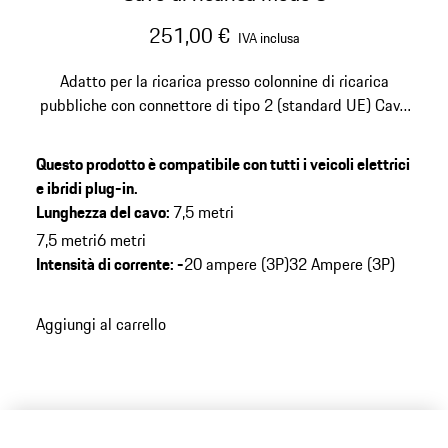
251,00 €
IVA inclusa
Adatto per la ricarica presso colonnine di ricarica
pubbliche con connettore di tipo 2 (standard UE)
Cavo
lungo 7,5 m per intensità di corrente fino a 20 A
(trifase), potenza fino a 11 kW
Inclusa borsa per il
Questo prodotto è compatibile con tutti i veicoli elettrici
trasporto con sistema di fissaggio per il bagagliaio e
e ibridi plug-in.
guanti
Compatibile con Cayenne E2, Cayenne E3,
Lunghezza del cavo
:
7,5 metri
Panamera G1 II, Panamera G2 e Taycan
7,5 metri
6 metri
Intensità di corrente
:
-
20 ampere (3P)
32 Ampere (3P)
Aggiungi al carrello