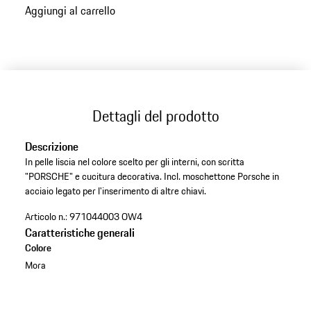
Aggiungi al carrello
alle
varianti
(Colore)
Dettagli del prodotto
Descrizione
In pelle liscia nel colore scelto per gli interni, con scritta
"PORSCHE" e cucitura decorativa. Incl. moschettone Porsche in
acciaio legato per l'inserimento di altre chiavi.
Articolo n.:
971044003 OW4
Caratteristiche generali
Colore
Mora