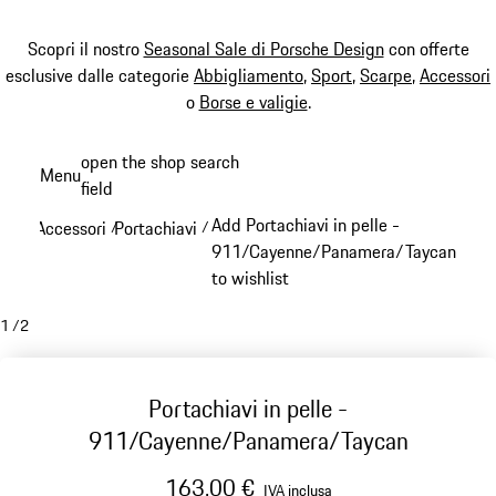
Scopri il nostro
Seasonal Sale di Porsche Design
con offerte
esclusive dalle categorie
Abbigliamento
,
Sport
,
Scarpe
,
Accessori
o
Borse e valigie
.
Passa
open the shop search
Menu
al
field
My sh
contenuto
Add Portachiavi in pelle -
Accessori
Portachiavi
/
/
principale
911/Cayenne/Panamera/Taycan
to wishlist
1
/
2
Portachiavi in pelle -
911/Cayenne/Panamera/Taycan
163,00 €
IVA inclusa