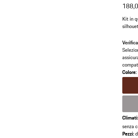
188,0
Kit in 
silhoue
Verific
Selezio
assicur
compati
Colore
:
Colore
Colore
Climati
torna
senza c
alle
Pezzi
:
d
varianti