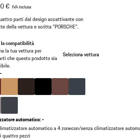
0 €
IVA inclusa
quattro parti dal design accattivante con
tte della vettura e scritta "PORSCHE".
a la compatibilità
na la tua vettura per
Seleziona vettura
Seleziona vettura
arti che questo prodotto sia
bile.
-
salta
le
Sombra
Colore
Beige Luxor
Colore
Espresso
Colore
Nero
Colore
Marrone Tartufo
Colore
Blue Graphite
varianti
(Colore)
Grigio Platino
Colore
Grigio Ardesia
zzatore automatico
:
-
limatizzatore automatico a 4 zone
con/senza climatizzatore autom
i quattro pezzi