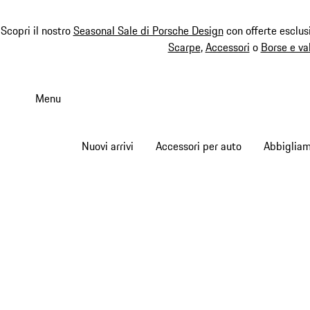
Scopri il nostro
Seasonal Sale di Porsche Design
con offerte esclus
Scarpe
,
Accessori
o
Borse e va
Passa
al
Menu
contenuto
principale
Nuovi arrivi
Accessori per auto
Abbiglia