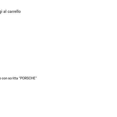
)
i al carrello
serto con scritta “PORSCHE”