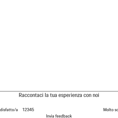
Raccontaci la tua esperienza con noi
disfatto/a
1
2
3
4
5
Molto s
Invia feedback