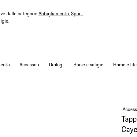
ive dalle categorie
Abbigliamento
,
Sport
,
ligie
.
mento
Accessori
Orologi
Borse e valigie
Home e life
Access
Tapp
Cay