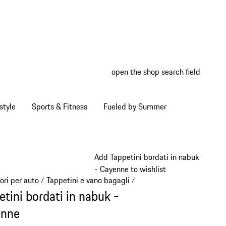
open the shop search field
My wish
My shop
style
Sports & Fitness
Fueled by Summer
Add Tappetini bordati in nabuk
- Cayenne to wishlist
ori per auto
Tappetini e vano bagagli
/
/
etini bordati in nabuk -
enne