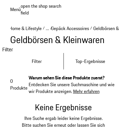
Zum
open the shop search
Menü
Hauptinhalt
field
My sh
springen
Home & Lifestyle
…
Gepäck Accessoires
Geldbörsen & Kle
/
/
/
Reveal collapsed breadcrumb items
Geldbörsen & Kleinwaren
Filter
Filter
Top-Ergebnisse
Warum sehen Sie diese Produkte zuerst?
0
Entdecken Sie unsere Suchmaschine und wie
Produkte
wir Produkte anzeigen.
Mehr erfahren
Keine Ergebnisse
Ihre Suche ergab leider keine Ergebnisse.
Bitte suchen Sie erneut oder lassen Sie sich