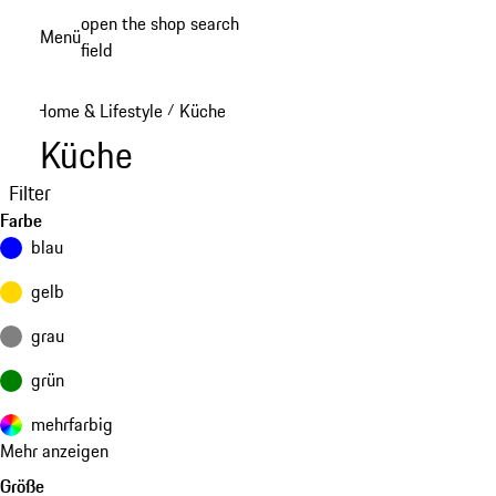
Zum
open the shop search
Menü
Hauptinhalt
field
My sh
springen
Home & Lifestyle
Küche
/
Küche
Filter
Farbe
blau
gelb
grau
grün
mehrfarbig
Mehr anzeigen
Größe