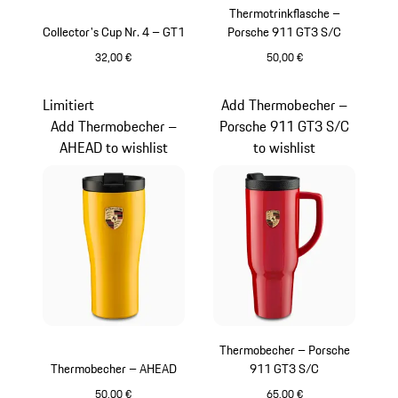
Thermotrinkflasche –
Collector's Cup Nr. 4 – GT1
Porsche 911 GT3 S/C
32,00 €
50,00 €
mehrfarbig
schiefergrau
Limitiert
Add Thermobecher –
Add Thermobecher –
Porsche 911 GT3 S/C
AHEAD to wishlist
to wishlist
Thermobecher – Porsche
Thermobecher – AHEAD
911 GT3 S/C
50,00 €
65,00 €