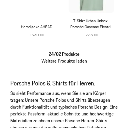
T-Shirt Urban Unisex -
Hemdjacke AHEAD
Porsche Cayenne Electric
Lifestyle
159,00 €
77,50 €
grau
grün
24/82 Produkte
Weitere Produkte laden
Porsche Polos & Shirts für Herren.
So sieht Performance aus, wenn Sie sie am Körper
tragen: Unsere Porsche Polos und Shirts überzeugen
durch Funktionalität und typisches Porsche Design. Eine
perfekte Passform, aktuelle Schnitte und hochwertige
Materialien zeichnen unsere Porsche Herren-Shirts
ebenso aus wie die außergewöhnlichen Details im