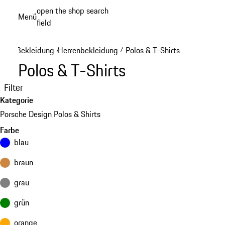
Zum
open the shop search
Menü
Hauptinhalt
field
My sh
springen
Bekleidung
Herrenbekleidung
Polos & T-Shirts
/
/
Polos & T-Shirts
Filter
Kategorie
Porsche Design Polos & Shirts
Farbe
blau
braun
grau
grün
orange