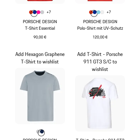
Farbe
Farbe
+
7
+
7
Farbe
Farbe
Farbe
lavaorange
Farbe
blau
pink
hellgrau
Farbe
Farbe
Farbe
lavaorange
Farbe
blau
hellblau
weiß
PORSCHE DESIGN
PORSCHE DESIGN
T-Shirt Essential
Polo-Shirt mit UV-Schutz
90,00 €
120,00 €
lavaorange
lavaorange
Add Hexagon Graphene
Add T-Shirt - Porsche
T-Shirt to wishlist
911 GT3 S/C to
wishlist
Farbe
Farbe
Farbe
hellgrau
dunkelblau