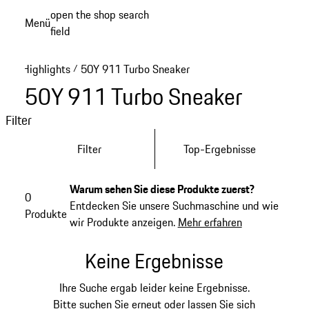
Zum
open the shop search
Menü
Hauptinhalt
field
My sh
springen
Highlights
50Y 911 Turbo Sneaker
/
50Y 911 Turbo Sneaker
Filter
Filter
Top-Ergebnisse
Warum sehen Sie diese Produkte zuerst?
0
Entdecken Sie unsere Suchmaschine und wie
Produkte
wir Produkte anzeigen.
Mehr erfahren
Keine Ergebnisse
Ihre Suche ergab leider keine Ergebnisse.
Bitte suchen Sie erneut oder lassen Sie sich