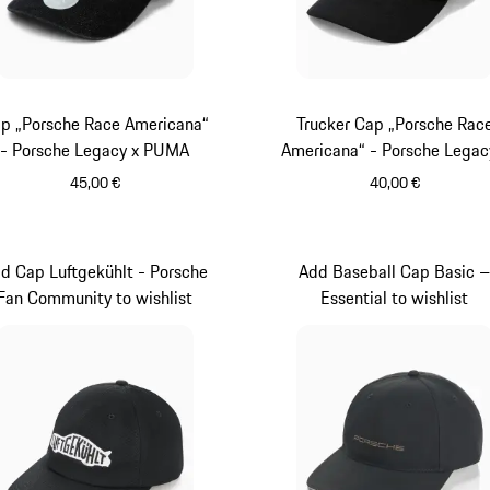
p „Porsche Race Americana“
Trucker Cap „Porsche Rac
- Porsche Legacy x PUMA
Americana“ - Porsche Legac
PUMA
45,00 €
40,00 €
weiß
schwarz
d Cap Luftgekühlt - Porsche
Add Baseball Cap Basic 
Fan Community to wishlist
Essential to wishlist