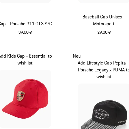
Baseball Cap Unisex -
Cap - Porsche 911 GT3 S/C
Motorsport
39,00 €
29,00 €
schwarz
rot
Add Kids Cap - Essential to
Neu
wishlist
Add Lifestyle Cap Pepita 
Porsche Legacy x PUMA t
wishlist