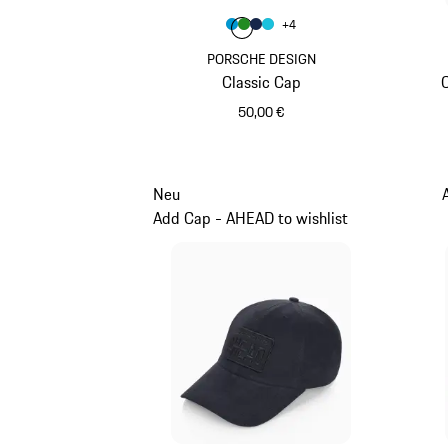
Farbe
+
4
Farbe
Farbe
Farbe
miamiblau
Farbe
grün
dunkelblau
türkis
PORSCHE DESIGN
Classic Cap
50,00 €
miamiblau
Neu
Add Cap - AHEAD to wishlist