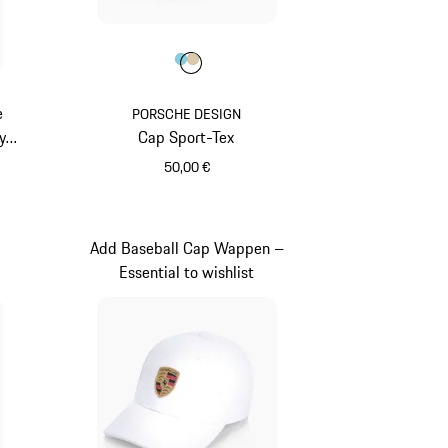
Farbe
Farbe
Farbe
hellblau
beige
e
PORSCHE DESIGN
y x
Cap Sport-Tex
50,00 €
hellblau
–
Add Baseball Cap Wappen –
Essential to wishlist