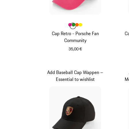
Farbe
Farbe
Farbe
Farbe
pink
Farbe
grün
orange
gelb
Cap Retro - Porsche Fan
Ca
Community
35,00 €
pink
Add Baseball Cap Wappen –
Essential to wishlist
Mo