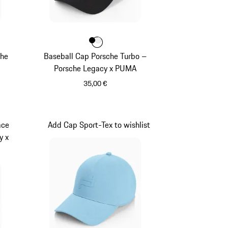
Farbe
Farbe
Farbe
schwarz
weiß
che
Baseball Cap Porsche Turbo –
Porsche Legacy x PUMA
35,00 €
schwarz
ace
Add Cap Sport-Tex to wishlist
y x