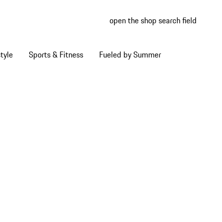
open the shop search field
My wish
My shop
tyle
Sports & Fitness
Fueled by Summer