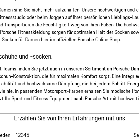
Damen sind Sie nicht mehr aufzuhalten. Unsere hochwertigen und 
Fitnessstudio oder beim Joggen auf Ihrer persönlichen Lieblings-La
nd transportieren die Feuchtigkeit weg von Ihren Füßen. Die hochw
 Porsche Fitnesskleidung sorgen für optimalen Halt der Socken so
Socken für Damen hier im offiziellen Porsche Online Shop.
schuhe und -socken.
t Teams finden Sie jetzt auch in unserem Sortiment an Porsche D
chuh-Konstruktion, die für maximalen Komfort sorgt. Eine integrier
tabilität und hochwirksame Dämpfung, die bei jedem Schritt Energi
e nie. In passenden Motorsport-Farben erhalten Sie modische Por
etzt Ihr Sport und Fitness Equipment nach Porsche Art mit hochwe
Erzählen Sie von Ihren Erfahrungen mit uns
ieden
1
2
3
4
5
Se