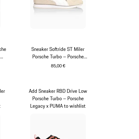
che
Sneaker Softride ST Miler
Porsche Turbo – Porsche
Legacy x PUMA
85,00 €
weiß
ler
Add Sneaker RBD Drive Low
Porsche Turbo – Porsche
t
Legacy x PUMA to wishlist