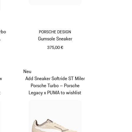
rbo
PORSCHE DESIGN
A
Gumsole Sneaker
375,00 €
dunkelblau
Neu
w
Add Sneaker Softride ST Miler
Porsche Turbo – Porsche
t
Legacy x PUMA to wishlist