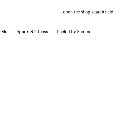
open the shop search field
My wish
My shop
tyle
Sports & Fitness
Fueled by Summer