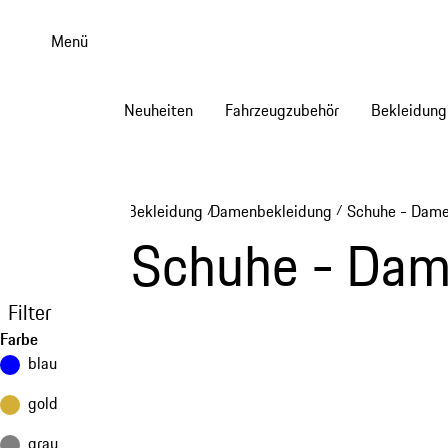
Zum
Hauptinhalt
Menü
springen
Neuheiten
Fahrzeugzubehör
Bekleidung
Bekleidung
Damenbekleidung
Schuhe - Dam
/
/
Schuhe - Da
Filter
Farbe
blau
gold
grau