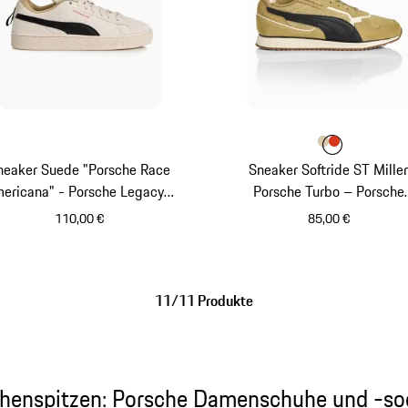
Farbe
Farbe
Farbe
beige
lavaora
neaker Suede "Porsche Race
Sneaker Softride ST Mille
ericana" - Porsche Legacy x
Porsche Turbo – Porsche
PUMA
Legacy x PUMA
110,00 €
85,00 €
weiß
beige
11/11 Produkte
Zehenspitzen: Porsche Damenschuhe und -so