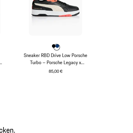
nge
Farbe
Farbe
Farbe
schwarz
blue depth
r
Sneaker RBD Drive Low Porsche
Turbo – Porsche Legacy x
PUMA
85,00 €
schwarz
cken.