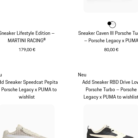
Farbe
Farbe
Farbe
schwarz
weiß
Sneaker Lifestyle Edition –
Sneaker Caven III Porsche Tu
MARTINI RACING®
– Porsche Legacy x PUM
179,00 €
80,00 €
schwarz
schwarz
u
Neu
dd Sneaker Speedcat Pepita
Add Sneaker RBD Drive Lo
 Porsche Legacy x PUMA to
Porsche Turbo – Porsche
wishlist
Legacy x PUMA to wishlis