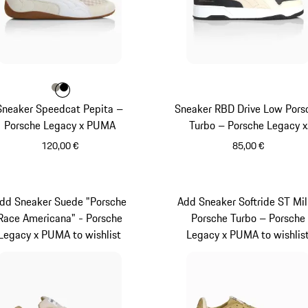
Farbe
Farbe
Farbe
steingrau
schwarz
Sneaker Speedcat Pepita –
Sneaker RBD Drive Low Pors
Porsche Legacy x PUMA
Turbo – Porsche Legacy x
PUMA
120,00 €
85,00 €
steingrau
dunkelgrau
dd Sneaker Suede "Porsche
Add Sneaker Softride ST Mil
Race Americana" - Porsche
Porsche Turbo – Porsche
Legacy x PUMA to wishlist
Legacy x PUMA to wishlis