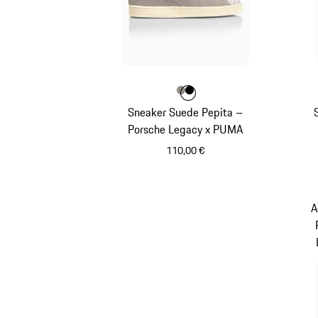
Farbe
Farbe
Farbe
steingrau
schwarz
Sneaker Suede Pepita –
Porsche Legacy x PUMA
110,00 €
steingrau
A