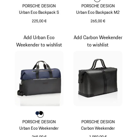
PORSCHE DESIGN
PORSCHE DESIGN
Urban Eco Backpack S
Urban Eco Backpack M2
225,00 €
265,00 €
dunkelblau
dunkelblau
Add Urban Eco
Add Carbon Weekender
Weekender to wishlist
to wishlist
Farbe
Farbe
Farbe
dunkelblau
schwarz
PORSCHE DESIGN
PORSCHE DESIGN
Urban Eco Weekender
Carbon Weekender
265,00 €
1.950,00 €