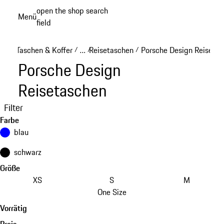
Zum
open the shop search
Menü
Hauptinhalt
field
My sh
springen
Taschen & Koffer
…
Reisetaschen
Porsche Design Reiseta
/
/
/
Reveal collapsed breadcrumb items
Porsche Design
Reisetaschen
Filter
Farbe
blau
schwarz
Größe
XS
S
M
One Size
Vorrätig
Preis