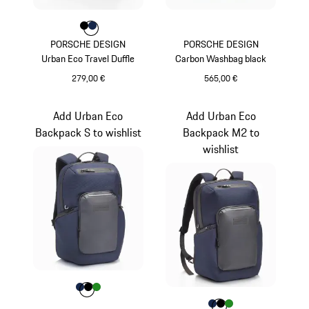
Farbe
Farbe
Farbe
schwarz
dunkelblau
PORSCHE DESIGN
PORSCHE DESIGN
Urban Eco Travel Duffle
Carbon Washbag black
279,00 €
565,00 €
schwarz
schwarz
Add Urban Eco
Add Urban Eco
Backpack S to wishlist
Backpack M2 to
wishlist
Farbe
Farbe
Farbe
Farbe
dunkelblau
schwarz
grün
Farbe
Farbe
Farbe
Farbe
dunkelblau
schwarz
grün