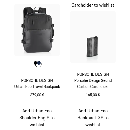
Cardholder to wishlist
Farbe
Farbe
Farbe
schwarz
dunkelblau
PORSCHE DESIGN
PORSCHE DESIGN
Porsche Design Secrid
Urban Eco Travel Backpack
Carbon Cardholder
279,00 €
165,00 €
schwarz
schwarz
Add Urban Eco
Add Urban Eco
Shoulder Bag S to
Backpack XS to
wishlist
wishlist