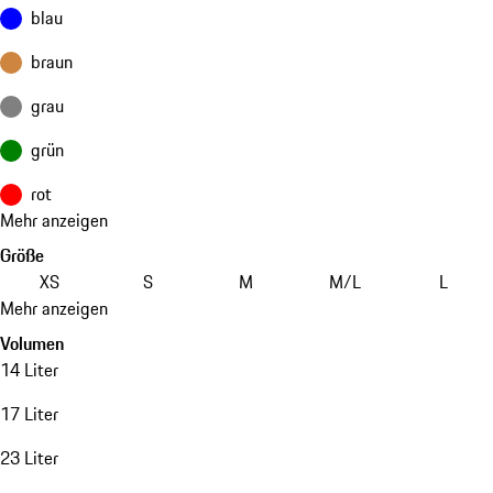
blau
braun
grau
grün
rot
Mehr anzeigen
Größe
XS
S
M
M/L
L
Mehr anzeigen
Volumen
14 Liter
17 Liter
23 Liter