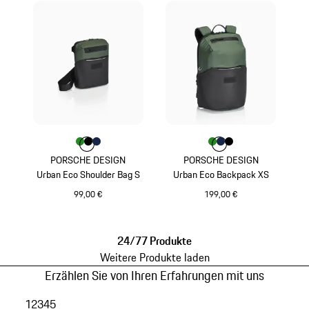
Farbe
Farbe
Farbe
Farbe
grün
schwarz
dunkelblau
Farbe
Farbe
Farbe
Farbe
grün
dunkelblau
schwarz
PORSCHE DESIGN
PORSCHE DESIGN
Urban Eco Shoulder Bag S
Urban Eco Backpack XS
99,00 €
199,00 €
grün
grün
24/77 Produkte
Weitere Produkte laden
Erzählen Sie von Ihren Erfahrungen mit uns
1
2
3
4
5