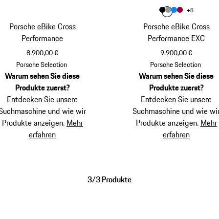
Farbe
+
8
Farbe
Farbe
Farbe
tiefschwarzme
Farbe
Shadegreen 
sharkblue
karminr
Porsche eBike Cross
Porsche eBike Cross
Performance
Performance EXC
8.900,00 €
9.900,00 €
hellblaumetallic
tiefschwarzm
Porsche Selection
Porsche Selection
Warum sehen Sie diese
Warum sehen Sie diese
Produkte zuerst?
Produkte zuerst?
Entdecken Sie unsere
Entdecken Sie unsere
Suchmaschine und wie wir
Suchmaschine und wie wi
Produkte anzeigen.
Mehr
Produkte anzeigen.
Mehr
erfahren
erfahren
3/3 Produkte