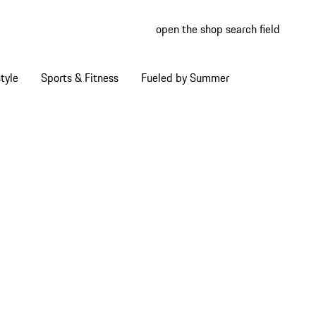
open the shop search field
My wish
My shop
tyle
Sports & Fitness
Fueled by Summer