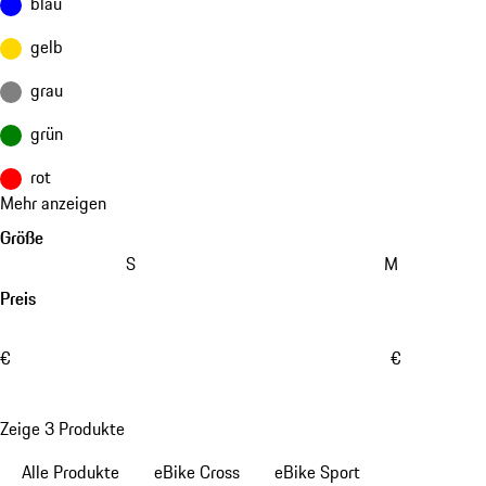
blau
gelb
grau
grün
rot
Mehr anzeigen
Größe
S
M
Preis
€
€
Zeige 3 Produkte
Alle Produkte
eBike Cross
eBike Sport