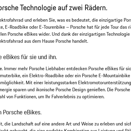
orsche Technologie auf zwei Rädern.
ektrofahrrad und erleben Sie, was es bedeutet, die einzigartige Po
E-Roadbike oder E-Tourenbike – Porsche hat für jede Tour das rich
allen Porsche eBikes wider. Und dank der einzigartigen Technologie
lektrofahrrad aus dem Hause Porsche handelt.
 eBikes für sie und ihn.
e. Immer mehr Porsche Liebhaber entdecken Porsche eBikes für si
muterbike, ein Elektro-Roadbike oder ein Porsche E-Mountainbike s
möglichkeit. Mit einer leistungsstarken Elektromotorunterstützun
nergie sparen und ikonische Porsche Design genießen. Die Porsche
hl von Funktionen, um Ihr Fahrerlebnis zu optimieren.
n Porsche eBikes.
, die Landschaft auf eine andere Art und Weise zu erleben und sich g
rkt gebracht, die eine perfekte Kombination aus Leistung und Stil