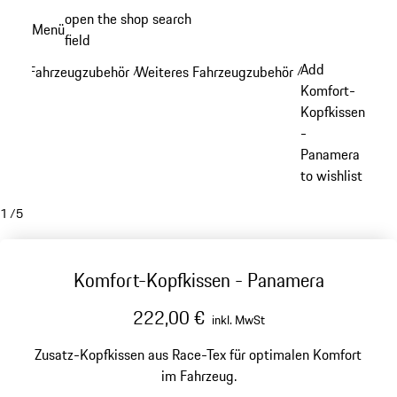
Zum
open the shop search
Menü
Hauptinhalt
field
My sh
springen
Add
Fahrzeugzubehör
Weiteres Fahrzeugzubehör
/
/
Komfort-
Kopfkissen
-
Panamera
to wishlist
1
/
5
Komfort-Kopfkissen - Panamera
222,00 €
inkl. MwSt
Zusatz-Kopfkissen aus Race-Tex für optimalen Komfort
im Fahrzeug.