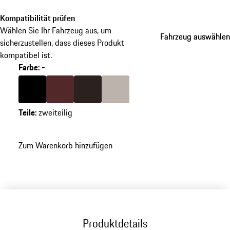
Kompatibilität prüfen
Wählen Sie Ihr Fahrzeug aus, um
Fahrzeug auswählen
Fahrzeug auswählen
sicherzustellen, dass dieses Produkt
kompatibel ist.
Farbe
:
-
Farbe
schwarz
Farbe
barriquerot
Farbe
espresso
Farbe
kalkbeige
Teile
:
zweiteilig
Zum Warenkorb hinzufügen
Produktdetails