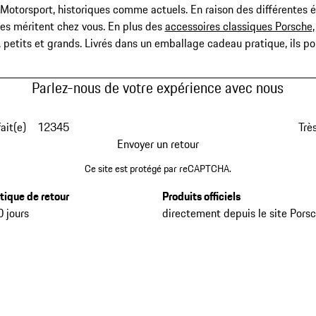
otorsport, historiques comme actuels. En raison des différentes éc
les méritent chez vous. En plus des
accessoires classiques Porsche
, petits et grands. Livrés dans un emballage cadeau pratique, ils 
Parlez-nous de votre expérience avec nous
fait(e)
1
2
3
4
5
Très
Envoyer un retour
Ce site est protégé par reCAPTCHA.
itique de retour
Produits officiels
0 jours
directement depuis le site Pors