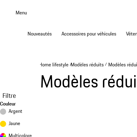
Aller
au
Menu
contenu
principal
Nouveautés
Accessoires pour véhicules
Vête
Home lifestyle
Modèles réduits
Modèles rédui
/
/
Modèles rédui
Filtre
Couleur
Argent
Jaune
Multicolore