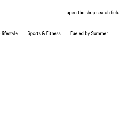
open the shop search field
My wish
My shop
Home lifestyle
Sports & Fitness
Fueled by Summer