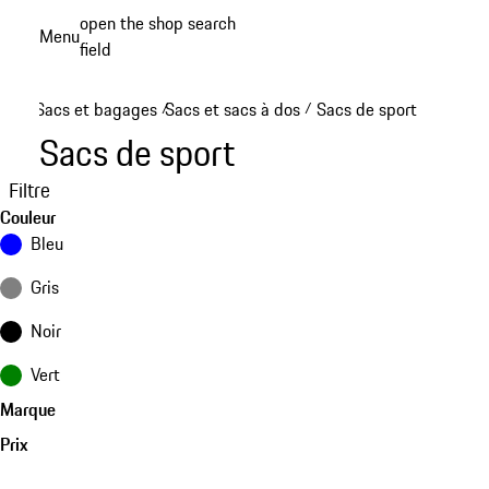
Aller
open the shop search
Menu
au
field
My sh
contenu
principal
Sacs et bagages
Sacs et sacs à dos
Sacs de sport
/
/
Sacs de sport
Filtre
Couleur
Bleu
Gris
Noir
Vert
Marque
Prix