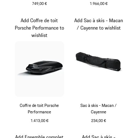
749,00 €
1.966,00 €
Noir
Noir Mat
Add Coffre de toit
Add Sac à skis - Macan
Porsche Performance to
/ Cayenne to wishlist
wishlist
Coffre de toit Porsche
Sac à skis - Macan /
Performance
Cayenne
1.413,00 €
234,00 €
Noir (Finition Brillante)
Add Ensemble complet
Add Sac à skis -