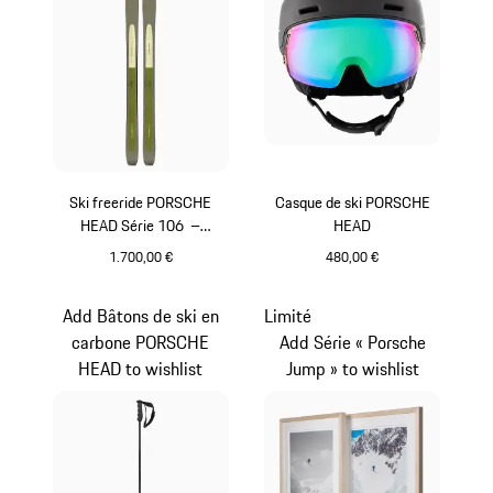
Ski freeride PORSCHE
Casque de ski PORSCHE
HEAD Série 106 –
HEAD
TIME:OUT
1.700,00 €
480,00 €
Multicolore
Noir
Add Bâtons de ski en
Limité
carbone PORSCHE
Add Série « Porsche
HEAD to wishlist
Jump » to wishlist