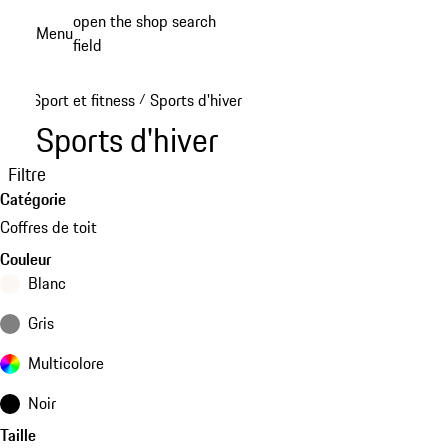
Aller
open the shop search
Menu
au
field
My sh
contenu
principal
Sport et fitness
Sports d'hiver
/
Sports d'hiver
Filtre
Catégorie
Coffres de toit
Couleur
Blanc
Gris
Multicolore
Noir
Taille