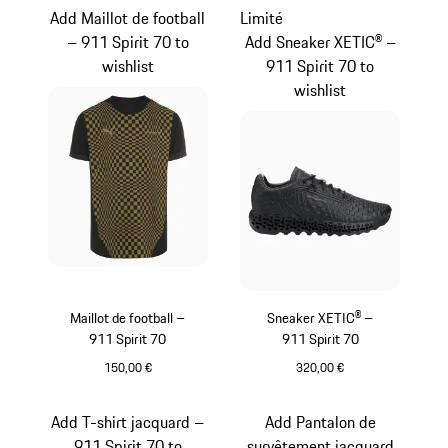
Add Maillot de football
Limité
– 911 Spirit 70 to
Add Sneaker XETIC® –
wishlist
911 Spirit 70 to
wishlist
Maillot de football –
Sneaker XETIC® –
911 Spirit 70
911 Spirit 70
150,00 €
320,00 €
Noir
Noir
Add T-shirt jacquard –
Add Pantalon de
911 Spirit 70 to
survêtement jacquard