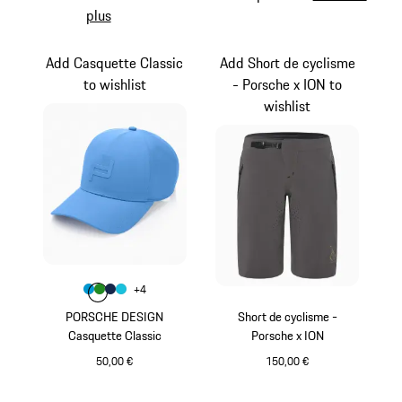
plus
Add Casquette Classic
Add Short de cyclisme
to wishlist
- Porsche x ION to
wishlist
Couleur
+
4
Couleur
Couleur
Couleur
Couleur
Bleu Miami
Vert
Bleu Foncé
Turquoise
PORSCHE DESIGN
Short de cyclisme -
Casquette Classic
Porsche x ION
50,00 €
150,00 €
Bleu Miami
Gris Clair