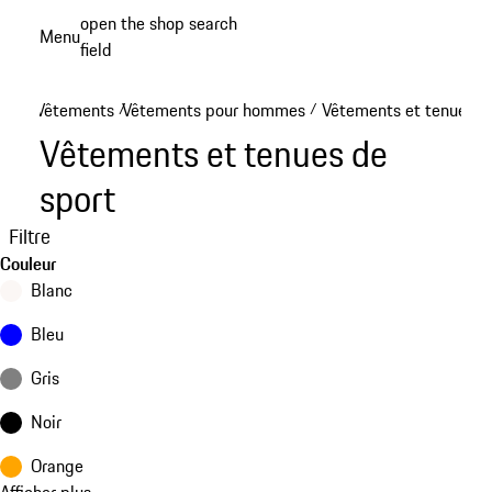
Aller
open the shop search
Menu
au
field
My sh
contenu
principal
Vêtements
Vêtements pour hommes
Vêtements et tenues d
/
/
Vêtements et tenues de
sport
Filtre
Couleur
Blanc
Bleu
Gris
Noir
Orange
Afficher plus