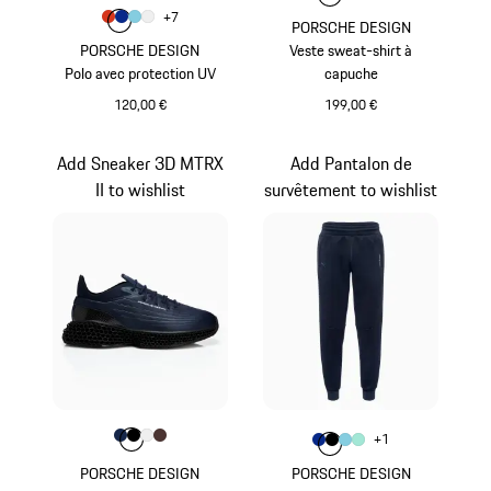
Couleur
+
7
Couleur
Couleur
Couleur
Couleur
Orange Fusion
Bleu
Bleu Clair
Blanc
PORSCHE DESIGN
PORSCHE DESIGN
Veste sweat-shirt à
Polo avec protection UV
capuche
120,00 €
199,00 €
Orange Fusion
Gris Clair
Add Sneaker 3D MTRX
Add Pantalon de
II to wishlist
survêtement to wishlist
Couleur
Couleur
Couleur
Couleur
Couleur
Bleu Foncé
Noir
Blanc
Brun
Couleur
+
1
Couleur
Couleur
Couleur
Couleur
Bleu
Noir
Bleu Clair
Vert Menthe
PORSCHE DESIGN
PORSCHE DESIGN