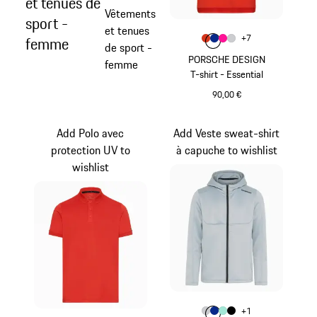
et tenues de
Vêtements
sport -
et tenues
Couleur
+
7
femme
Couleur
Couleur
Couleur
Couleur
Orange Fusion
Bleu
Pink
Gris Clair
de sport -
PORSCHE DESIGN
femme
T-shirt - Essential
90,00 €
Orange Fusion
Add Polo avec
Add Veste sweat-shirt
protection UV to
à capuche to wishlist
wishlist
Couleur
+
1
Couleur
Couleur
Couleur
Couleur
Gris Clair
Bleu
Vert Menthe
Noir