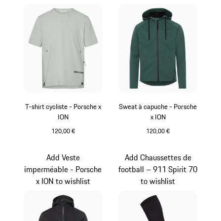
T-shirt cycliste - Porsche x
Sweat à capuche - Porsche
ION
x ION
120,00 €
120,00 €
Craie
Vert
Add Veste
Add Chaussettes de
imperméable - Porsche
football – 911 Spirit 70
x ION to wishlist
to wishlist