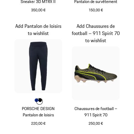
Sneaker 3D MTRX II
Pantalon de survêtement
350,00 €
150,00 €
Bleu Foncé
Bleu
Add Pantalon de loisirs
Add Chaussures de
to wishlist
football – 911 Spirit 70
to wishlist
Couleur
Couleur
Couleur
Bleu
Noir
PORSCHE DESIGN
Chaussures de football –
Pantalon de loisirs
911 Spirit 70
220,00 €
250,00 €
Bleu
Noir