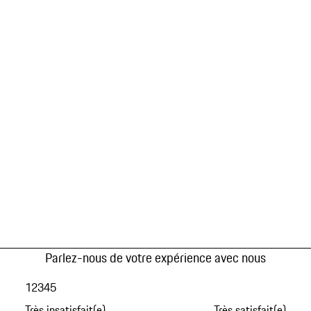
Parlez-nous de votre expérience avec nous
1
2
3
4
5
Très insatisfait(e)
Très satisfait(e)