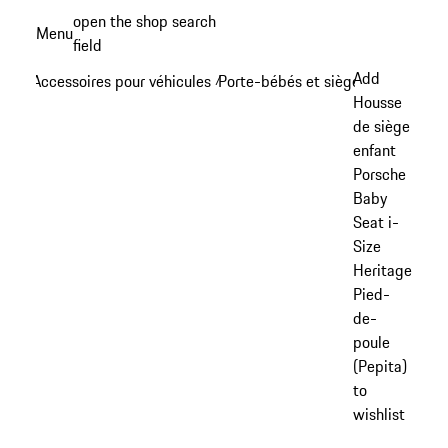
Aller
open the shop search
Menu
au
field
My sh
contenu
Add
Accessoires pour véhicules
Porte-bébés et sièges enfants
/
/
principal
Housse
de siège
enfant
Porsche
Baby
Seat i-
Size
Heritage
Pied-
de-
poule
(Pepita)
to
wishlist