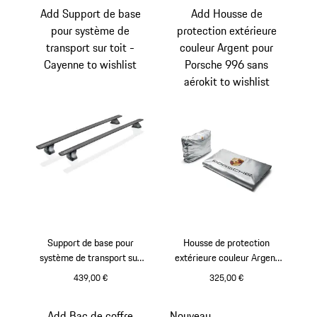
Add Support de base
Add Housse de
pour système de
protection extérieure
transport sur toit -
couleur Argent pour
Cayenne to wishlist
Porsche 996 sans
aérokit to wishlist
Support de base pour
Housse de protection
système de transport sur
extérieure couleur Argent
toit - Cayenne
pour Porsche 996 sans
439,00 €
325,00 €
aérokit
Add Bac de coffre
Nouveau