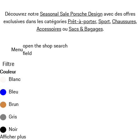
Découvrez notre
Seasonal Sale Porsche Design
avec des offres
exclusives dans les catégories
Prêt-à-porter
,
Sport
,
Chaussures
,
Accessoires
ou
Sacs & Bagages
.
Aller
open the shop search
Menu
au
field
My sh
contenu
Filtre
principal
Couleur
Blanc
Bleu
Brun
Gris
Noir
Afficher plus