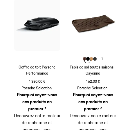
Couleur
+
1
Couleur
Couleur
Couleur
Couleur
Brun Truffe
Noir
Beige Luxor
Gris Quartz
Coffre de toit Porsche
Tapis de sol toutes saisons -
Performance
Cayenne
1 380,00 €
162,00 €
Noir (Finition Brillante)
Brun Truffe
Porsche Selection
Porsche Selection
Pourquoi voyez-vous
Pourquoi voyez-vous
ces produits en
ces produits en
premier ?
premier ?
Découvrez notre moteur
Découvrez notre moteur
de recherche et
de recherche et
comment nous
comment nous