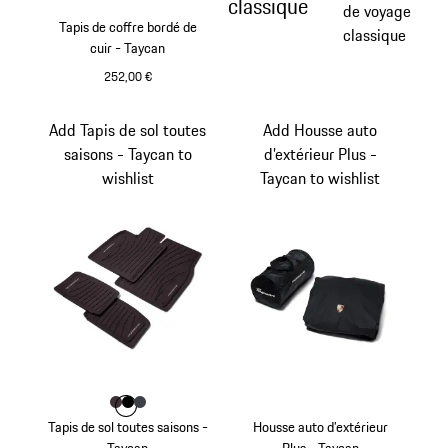
classique
de voyage
Tapis de coffre bordé de
classique
cuir - Taycan
252,00 €
Add Tapis de sol toutes
Add Housse auto
saisons - Taycan to
d’extérieur Plus -
wishlist
Taycan to wishlist
Couleur
Couleur
Couleur
Couleur
Blackberry
Noir
Gris Ardoise
Tapis de sol toutes saisons -
Housse auto d’extérieur
Taycan
Plus - Taycan