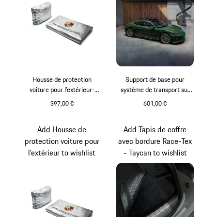
Housse de protection
Support de base pour
voiture pour l’extérieur-
système de transport sur
Cayenne (E3)
toit - Taycan
397,00 €
601,00 €
Add Housse de
Add Tapis de coffre
protection voiture pour
avec bordure Race-Tex
l’extérieur to wishlist
- Taycan to wishlist