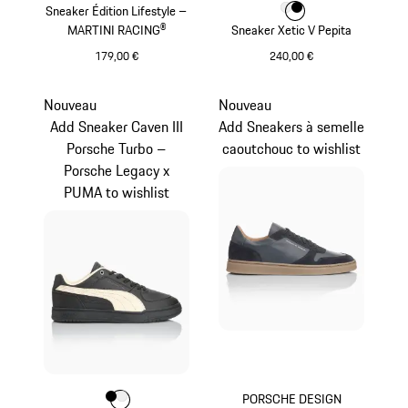
Sneaker Édition Lifestyle –
Couleur
Couleur
Couleur
Blanc
Noir
MARTINI RACING®
Sneaker Xetic V Pepita
179,00 €
240,00 €
Noir
Blanc
Nouveau
Nouveau
Add Sneaker Caven III
Add Sneakers à semelle
Porsche Turbo –
caoutchouc to wishlist
Porsche Legacy x
PUMA to wishlist
PORSCHE DESIGN
Couleur
Couleur
Couleur
Noir
Blanc