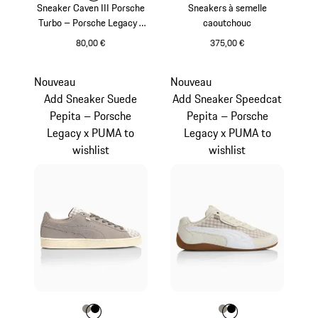
Sneaker Caven III Porsche
Sneakers à semelle
Turbo – Porsche Legacy x
caoutchouc
PUMA
80,00 €
375,00 €
Noir
Bleu Foncé
Nouveau
Nouveau
Add Sneaker Suede
Add Sneaker Speedcat
Pepita – Porsche
Pepita – Porsche
Legacy x PUMA to
Legacy x PUMA to
wishlist
wishlist
Couleur
Couleur
Couleur
Gris Pierre
Noir
Couleur
Couleur
Couleur
Gris Pierre
Noir