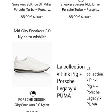
Sneakers Softride ST Miller
Sneakers basses RBD Drive
Porsche Turbo – Porsche
Porsche Turbo – Porsche
Legacy x PUMA
Legacy x PUMA
prix initial
85,00 €
prix de vente
prix initial
85,00 €
prix de vente
59,00 €
59,00 €
Beige
Noir
Add City Sneakers 2.0
Nylon to wishlist
La collection
La
« Pink Pig » –
collection
Porsche
« Pink
Pig » –
Legacy x
Porsche
Couleur
Couleur
Couleur
Blanc
Noir
PUMA
Legacy x
PORSCHE DESIGN
PUMA
City Sneakers 2.0 Nylon
345,00 €