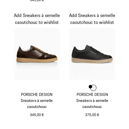
Blanc
Add Sneakers à semelle
Add Sneakers à semelle
caoutchouc to wishlist
caoutchouc to wishlist
Couleur
Couleur
Couleur
Noir
Blanc
PORSCHE DESIGN
PORSCHE DESIGN
Sneakers à semelle
Sneakers à semelle
caoutchouc
caoutchouc
345,00 €
375,00 €
Brun Foncé
Noir