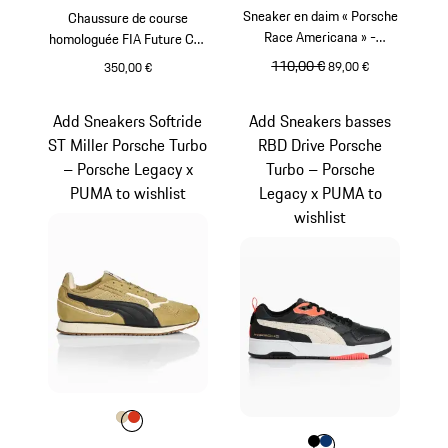
Sneaker en daim « Porsche
Chaussure de course
Race Americana » -
homologuée FIA Future Cat
Porsche Legacy x PUMA
Pro « Pink Pig » - Porsche
prix initial
110,00 €
prix de vente
89,00 €
350,00 €
Legacy x Puma
rose
Blanc
Add Sneakers Softride
Add Sneakers basses
ST Miller Porsche Turbo
RBD Drive Porsche
– Porsche Legacy x
Turbo – Porsche
PUMA to wishlist
Legacy x PUMA to
wishlist
Couleur
Couleur
Couleur
Beige
Orange Fusion
Couleur
Couleur
Couleur
Noir
blue depth