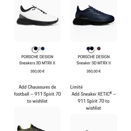
Couleur
Couleur
Couleur
Couleur
Couleur
Blanc
Noir
Gris Clair
Bleu Foncé
Couleur
Couleur
Couleur
Couleur
Couleur
Bleu Foncé
Noir
Blanc
Brun
PORSCHE DESIGN
PORSCHE DESIGN
Sneakers 3D MTRX II
Sneaker 3D MTRX II
350,00 €
350,00 €
Blanc
Bleu Foncé
Add Chaussures de
Limité
football – 911 Spirit 70
Add Sneaker XETIC® –
to wishlist
911 Spirit 70 to
wishlist