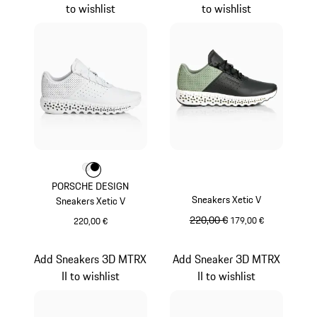
to wishlist
to wishlist
Couleur
Couleur
Couleur
Blanc
Noir
PORSCHE DESIGN
Sneakers Xetic V
Sneakers Xetic V
prix initial
220,00 €
prix de vente
179,00 €
220,00 €
Blanc
Vert Menthe
Add Sneakers 3D MTRX
Add Sneaker 3D MTRX
II to wishlist
II to wishlist