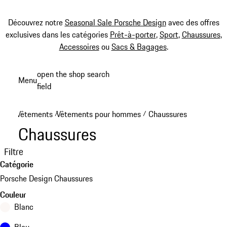
Découvrez notre
Seasonal Sale Porsche Design
avec des offres
exclusives dans les catégories
Prêt-à-porter
,
Sport
,
Chaussures
,
Accessoires
ou
Sacs & Bagages
.
Aller
open the shop search
Menu
au
field
My sh
contenu
principal
Vêtements
Vêtements pour hommes
Chaussures
/
/
Chaussures
Filtre
Catégorie
Porsche Design Chaussures
Couleur
Blanc
Bleu