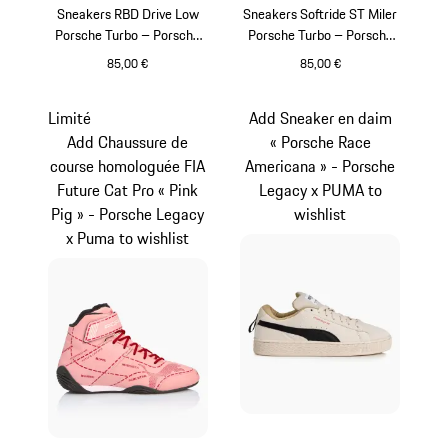
Sneakers RBD Drive Low
Sneakers Softride ST Miler
Porsche Turbo – Porsche
Porsche Turbo – Porsche
Legacy x PUMA
Legacy x PUMA
85,00 €
85,00 €
Gris Foncé
Blanc
Limité
Add Sneaker en daim
Add Chaussure de
« Porsche Race
course homologuée FIA
Americana » - Porsche
Future Cat Pro « Pink
Legacy x PUMA to
Pig » - Porsche Legacy
wishlist
x Puma to wishlist