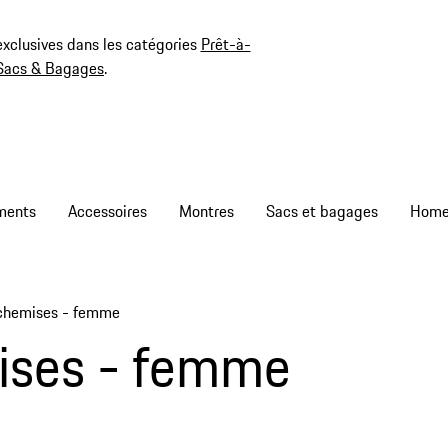
exclusives dans les catégories
Prêt-à-
Sacs & Bagages
.
ments
Accessoires
Montres
Sacs et bagages
 chemises - femme
ises - femme