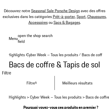
Découvrez notre
Seasonal Sale Porsche Design
avec des offres
exclusives dans les catégories
Prêt-à-porter
,
Sport
,
Chaussures
,
Accessoires
ou
Sacs & Bagages
.
Aller
open the shop search
Menu
au
field
My sh
contenu
principal
Highlights
Cyber Week – Tous les produits
Bacs de coffre &
/
/
Bacs de coffre & Tapis de sol
Filtre
Filtre
Meilleurs résultats
1
Highlights > Cyber Week – Tous les produits > Bacs de coffre
Pourquoi voyez-vous ces produits en premier ?