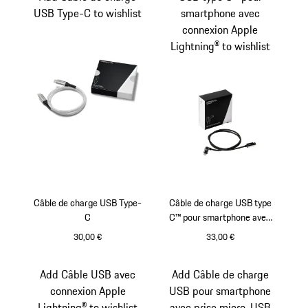
USB Type-C to wishlist
smartphone avec
connexion Apple
Lightning® to wishlist
Câble de charge USB Type-
Câble de charge USB type
C
C™ pour smartphone avec
connexion Apple Lightning®
30,00 €
33,00 €
Argent
Add Câble USB avec
Add Câble de charge
connexion Apple
USB pour smartphone
Lightning® to wishlist
avec prise micro-USB