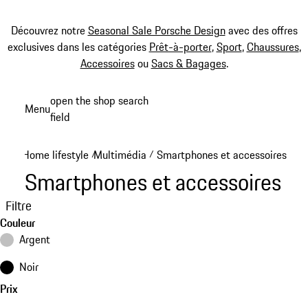
Découvrez notre
Seasonal Sale Porsche Design
avec des offres
exclusives dans les catégories
Prêt-à-porter
,
Sport
,
Chaussures
,
Accessoires
ou
Sacs & Bagages
.
Aller
open the shop search
Menu
au
field
My sh
contenu
principal
Home lifestyle
Multimédia
Smartphones et accessoires
/
/
Smartphones et accessoires
Filtre
Couleur
Argent
Noir
Prix