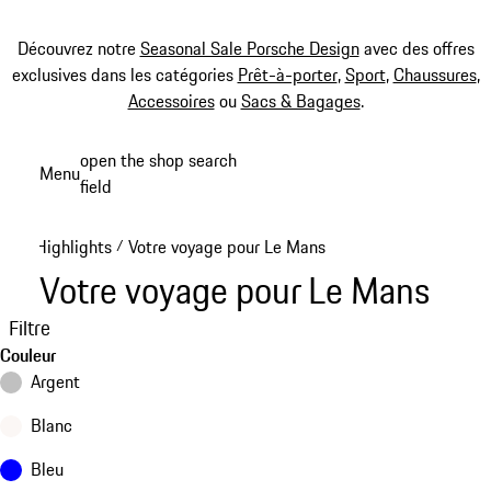
Découvrez notre
Seasonal Sale Porsche Design
avec des offres
exclusives dans les catégories
Prêt-à-porter
,
Sport
,
Chaussures
,
Accessoires
ou
Sacs & Bagages
.
Aller
open the shop search
Menu
au
field
My sh
contenu
principal
Highlights
Votre voyage pour Le Mans
/
Votre voyage pour Le Mans
Filtre
Couleur
Argent
Blanc
Bleu