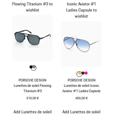
Flowing Titanium #3 to
Iconic Aviator #1
wishlist
Ladies Capsule to
wishlist
Couleur
Couleur
Couleur
Noir
Gris Foncé
Couleur
Couleur
Couleur
Couleur
Couleur
Blanc
Or
Oak Green Me
Pink
PORSCHE DESIGN
PORSCHE DESIGN
Lunettes de soleil Flowing
Lunettes de soleil Iconic
Titanium #3
Aviator #1 Ladies Capsule
510,00 €
450,00 €
Noir
Blanc
Add Lunettes de soleil
Add Lunettes de soleil