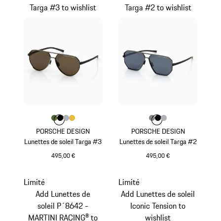
Targa #3 to wishlist
Targa #2 to wishlist
Couleur
Couleur
Couleur
Couleur
Couleur
Olive Green
Noir
Argent
Or
Couleur
Couleur
Couleur
Couleur
Gris Foncé
Noir
Argent
PORSCHE DESIGN
PORSCHE DESIGN
Lunettes de soleil Targa #3
Lunettes de soleil Targa #2
495,00 €
495,00 €
Olive Green
Gris Foncé
Limité
Limité
Add Lunettes de
Add Lunettes de soleil
soleil P´8642 -
Iconic Tension to
MARTINI RACING® to
wishlist