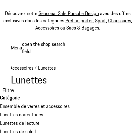
Découvrez notre
Seasonal Sale Porsche Design
avec des offres
exclusives dans les catégories
Prêt-à-porter
,
Sport
,
Chaussures
,
Accessoires
ou
Sacs & Bagages
.
Aller
open the shop search
Menu
au
field
My sh
contenu
principal
Accessoires
Lunettes
/
Lunettes
Filtre
Catégorie
Ensemble de verres et accessoires
Lunettes correctrices
Lunettes de lecture
Lunettes de soleil