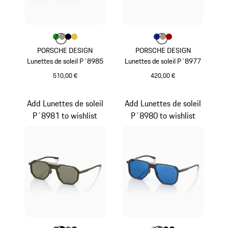
Couleur
Couleur
Couleur
Couleur
Couleur
Vert
Palladium Métallisé
Noir
Or
Couleur
Couleur
Couleur
Couleur
Bleu
Palladium Mét
Rouge
PORSCHE DESIGN
PORSCHE DESIGN
Lunettes de soleil P´8985
Lunettes de soleil P´8977
510,00 €
420,00 €
Vert
Bleu
Add Lunettes de soleil
Add Lunettes de soleil
P´8981 to wishlist
P´8980 to wishlist