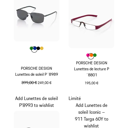
Couleur
Couleur
Couleur
Couleur
Couleur
Vert
Bleu
Noir
Or
Couleur
Couleur
Couleur
Couleur
Pink
orange
Vert
PORSCHE DESIGN
PORSCHE DESIGN
Lunettes de lecture P
Lunettes de soleil P´8989
´8801
prix initial
399,00 €
prix de vente
249,00 €
195,00 €
Vert
Pink
Add Lunettes de soleil
Limité
P’8993 to wishlist
Add Lunettes de
soleil Iconic –
911 Targa 60Y to
wishlist