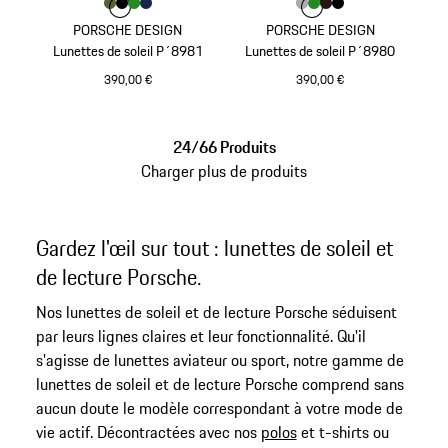
Couleur
Couleur
Couleur
Couleur
Couleur
Olive Green
Noir
Vert
Bleu Foncé
Couleur
Couleur
Couleur
Couleur
Couleur
Gris
Vert
Brun Foncé
Noir
PORSCHE DESIGN
PORSCHE DESIGN
Lunettes de soleil P´8981
Lunettes de soleil P´8980
390,00 €
390,00 €
Olive Green
Gris
24/66 Produits
Charger plus de produits
Gardez l'œil sur tout : lunettes de soleil et
de lecture Porsche.
Nos lunettes de soleil et de lecture Porsche séduisent
par leurs lignes claires et leur fonctionnalité. Qu'il
s'agisse de lunettes aviateur ou sport, notre gamme de
lunettes de soleil et de lecture Porsche comprend sans
aucun doute le modèle correspondant à votre mode de
vie actif. Décontractées avec nos
polos
et t-shirts ou