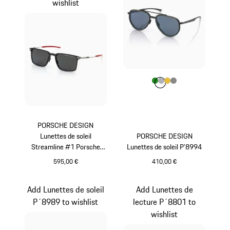
wishlist
Couleur
Couleur
Couleur
Couleur
Couleur
Vert
Argent
Or
Gris Foncé
PORSCHE DESIGN
Lunettes de soleil
PORSCHE DESIGN
Streamline #1 Porsche
Lunettes de soleil P’8994
911 GT3 S/C
595,00 €
410,00 €
Rouge
Vert
Add Lunettes de soleil
Add Lunettes de
P´8989 to wishlist
lecture P´8801 to
wishlist