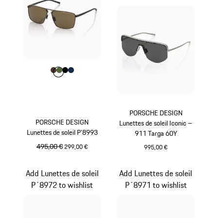
Couleur
Couleur
Couleur
Couleur
Couleur
Brun
Olive Green
Noir
Bleu Foncé
PORSCHE DESIGN
PORSCHE DESIGN
Lunettes de soleil Iconic –
Lunettes de soleil P’8993
911 Targa 60Y
prix initial
495,00 €
prix de vente
299,00 €
995,00 €
Brun
Titane
Add Lunettes de soleil
Add Lunettes de soleil
P´8972 to wishlist
P´8971 to wishlist