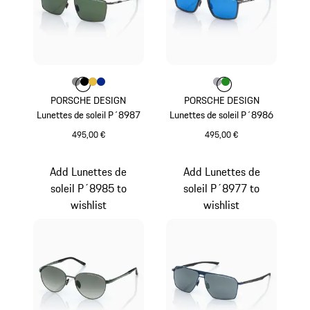
Couleur
Couleur
Couleur
Couleur
Couleur
Gris Foncé
Noir
Or
Bleu
Couleur
Couleur
Couleur
Gris
Vert
PORSCHE DESIGN
PORSCHE DESIGN
Lunettes de soleil P´8987
Lunettes de soleil P´8986
495,00 €
495,00 €
Gris Foncé
Gris
Add Lunettes de
Add Lunettes de
soleil P´8985 to
soleil P´8977 to
wishlist
wishlist