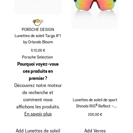
Couleur
Couleur
Couleur
Couleur
Palladium Métallisé
Or
Titane
PORSCHE DESIGN
Lunettes de soleil Targa #1
by Orlando Bloom
510,00 €
Palladium Métallisé
Porsche Selection
Pourquoi voyez-vous
ces produits en
premier ?
Découvrez notre moteur
de recherche et
comment nous
Lunettes de soleil de sport
Shinobi RIG® Reflect –
affichons les produits.
Porsche x Sweet Protection
En savoir plus
200,00 €
Beige
Add Lunettes de soleil
Add Verres