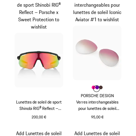
de sport Shinobi RIG®
interchangeables pour
Reflect – Porsche x
lunettes de soleil Iconic
Sweet Protection to
Aviator #1 to wishlist
wishlist
Couleur
Couleur
Couleur
Couleur
Pink
Violett
Brun
PORSCHE DESIGN
Lunettes de soleil de sport
Verres interchangeables
Shinobi RIG® Reflect –
pour lunettes de soleil
Porsche x Sweet Protection
Iconic Aviator #1
200,00 €
95,00 €
Varsitygreen
Pink
Add Lunettes de soleil
Add Lunettes de soleil