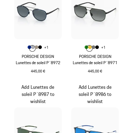
Couleur
Couleur
+
1
+
1
Couleur
Couleur
Couleur
Couleur
Bleu
Gris
Palladium Métallisé
Noir
Couleur
Couleur
Couleur
Couleur
Vert
Or
Gris Nardo
Noir
PORSCHE DESIGN
PORSCHE DESIGN
Lunettes de soleil P´8972
Lunettes de soleil P´8971
445,00 €
445,00 €
Bleu
Vert
Add Lunettes de
Add Lunettes de
soleil P´8987 to
soleil P´8986 to
wishlist
wishlist