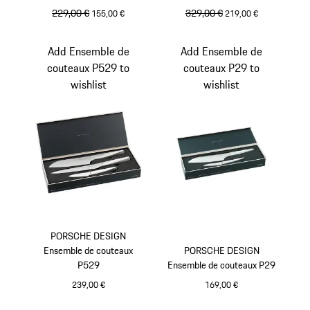
prix initial
229,00 €
prix de vente
prix initial
329,00 €
prix de vente
155,00 €
219,00 €
Argent
Argent
Add Ensemble de
Add Ensemble de
couteaux P529 to
couteaux P29 to
wishlist
wishlist
PORSCHE DESIGN
Ensemble de couteaux
PORSCHE DESIGN
P529
Ensemble de couteaux P29
239,00 €
169,00 €