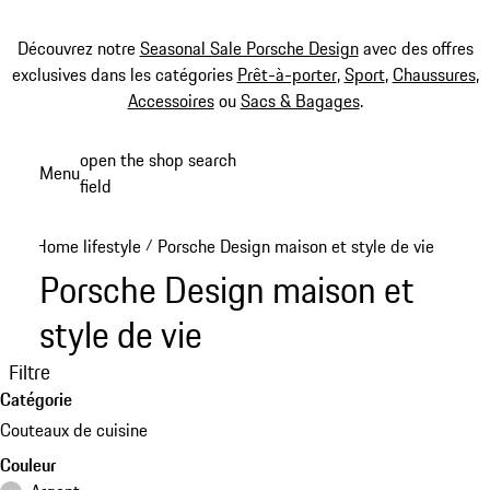
Découvrez notre
Seasonal Sale Porsche Design
avec des offres
exclusives dans les catégories
Prêt-à-porter
,
Sport
,
Chaussures
,
Accessoires
ou
Sacs & Bagages
.
Aller
open the shop search
Menu
au
field
My sh
contenu
principal
Home lifestyle
Porsche Design maison et style de vie
/
Porsche Design maison et
style de vie
Filtre
Catégorie
Couteaux de cuisine
Couleur